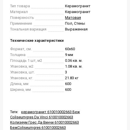
Тип товара
Керамогранит
Материал
Керамогранит
Поверхность
Матовая
Применение
Пол, Стены
Тональная вариация
Выраженная
Технические характеристики
Формат, см.
60x60
Толщина
9 мм
Площадь 1 шт, м2
0.36 кв. м.
Упаковка, м2
1.08 кв. м.
Упаковка, шт.
3
Упаковка, кг.
21.83 кг
Длина, мм
600
Ширина, мм
600
Теги:
керамогранит 610010002663 Беж
Coliseumgres Da Vinci 610010002663
Колизеум Грес Да Винчи 610010002663
БежColiseumgres 610010002663