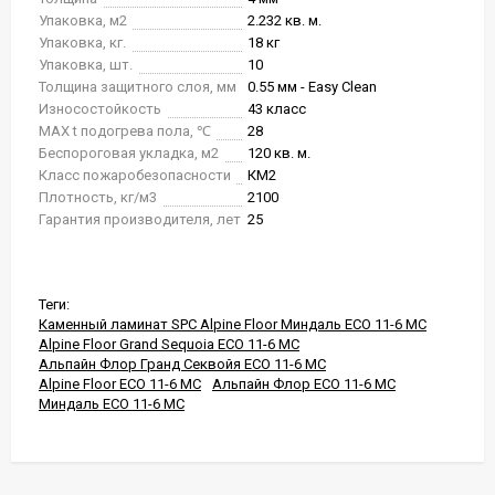
Упаковка, м2
2.232 кв. м.
Упаковка, кг.
18 кг
Упаковка, шт.
10
Толщина защитного слоя, мм
0.55 мм - Easy Clean
Износостойкость
43 класс
MAX t подогрева пола, ℃
28
Беспороговая укладка, м2
120 кв. м.
Класс пожаробезопасности
КМ2
Плотность, кг/м3
2100
Гарантия производителя, лет
25
Теги:
Каменный ламинат SPC Alpine Floor Миндаль ECO 11-6 MC
Alpine Floor Grand Sequoia ECO 11-6 MC
Альпайн Флор Гранд Секвойя ECO 11-6 MC
Alpine Floor ECO 11-6 MC
Альпайн Флор ECO 11-6 MC
Миндаль ECO 11-6 MC