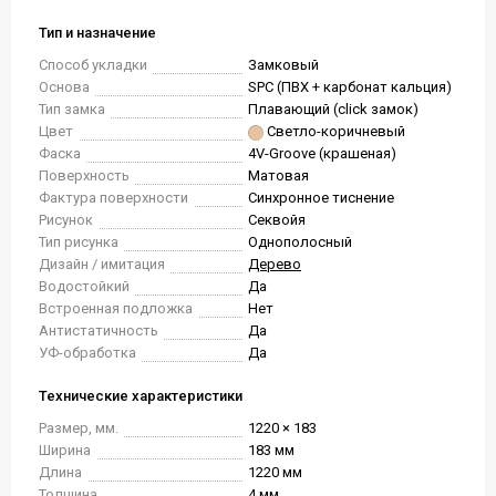
Тип и назначение
Способ укладки
Замковый
Основа
SPC (ПВХ + карбонат кальция)
Тип замка
Плавающий (click замок)
Цвет
Светло-коричневый
Фаска
4V-Groove (крашеная)
Поверхность
Матовая
Фактура поверхности
Синхронное тиснение
Рисунок
Секвойя
Тип рисунка
Однополосный
Дизайн / имитация
Дерево
Водостойкий
Да
Встроенная подложка
Нет
Антистатичность
Да
УФ-обработка
Да
Технические характеристики
Размер, мм.
1220 × 183
Ширина
183 мм
Длина
1220 мм
Толщина
4 мм