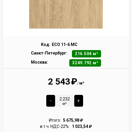
Код:
ECO 11-6 MC
Санкт-Петербург:
216.504 м²
Москва:
3249.792 м²
2 543
₽
м²
/
-
+
м²
Итого:
5 675,98
₽
в т.ч. НДС-22%:
1 023,54
₽