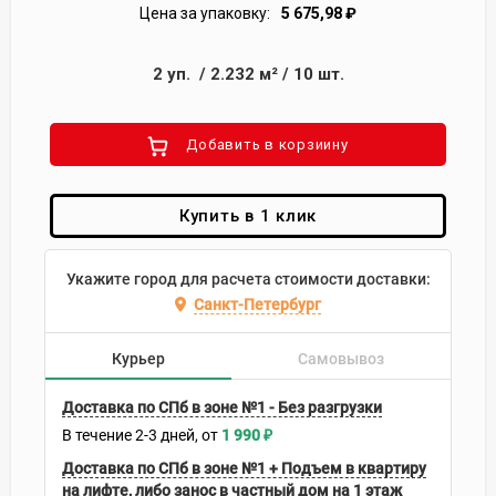
Цена за упаковку:
5 675,98
₽
2
уп.
/
2.232
м²
/
10
шт.
Добавить в корзиину
Купить в 1 клик
Укажите город для расчета стоимости доставки:
Санкт-Петербург
Курьер
Самовывоз
Доставка по СПб в зоне №1 - Без разгрузки
В течение
2-3
дней
1 990
₽
Доставка по СПб в зоне №1 + Подъем в квартиру
на лифте, либо занос в частный дом на 1 этаж