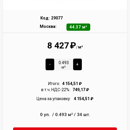
Код:
29077
Москва:
44.37 м²
8 427
₽
м²
/
-
+
м²
Итого:
4 154,51
₽
в т.ч. НДС-22%:
749,17
₽
Цена за упаковку:
4 154,51
₽
0
уп.
/
0.493
м²
/
34
шт.