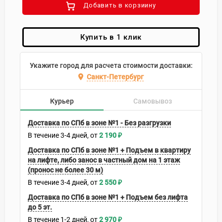
Добавить в корзиину
Купить в 1 клик
Укажите город для расчета стоимости доставки:
Санкт-Петербург
Курьер
Самовывоз
Доставка по СПб в зоне №1 - Без разгрузки
В течение
3-4
дней
2 190
₽
Доставка по СПб в зоне №1 + Подъем в квартиру
на лифте, либо занос в частный дом на 1 этаж
(пронос не более 30 м)
В течение
3-4
дней
2 550
₽
Доставка по СПб в зоне №1 + Подъем без лифта
до 5 эт.
В течение
1-2
дней
2 970
₽