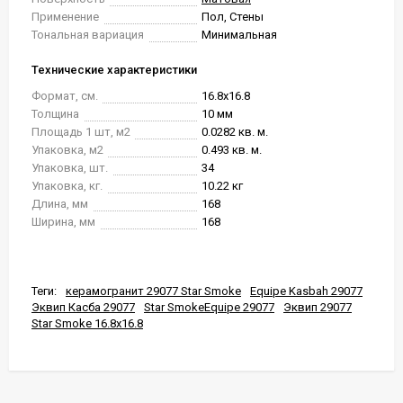
Применение
Пол, Стены
Тональная вариация
Минимальная
Технические характеристики
Формат, см.
16.8x16.8
Толщина
10 мм
Площадь 1 шт, м2
0.0282 кв. м.
Упаковка, м2
0.493 кв. м.
Упаковка, шт.
34
Упаковка, кг.
10.22 кг
Длина, мм
168
Ширина, мм
168
Теги:
керамогранит 29077 Star Smoke
Equipe Kasbah 29077
Эквип Касба 29077
Star SmokeEquipe 29077
Эквип 29077
Star Smoke 16.8x16.8