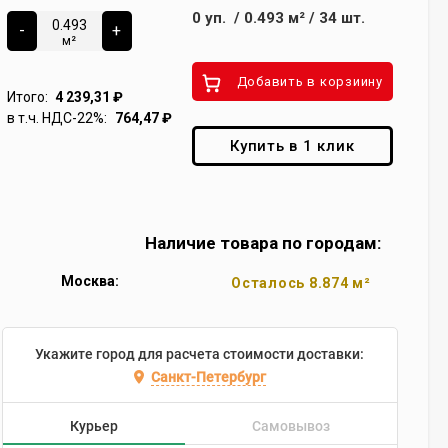
0
уп.
/
0.493
м²
/
34
шт.
-
+
м²
Добавить в корзиину
Итого:
4 239,31
₽
в т.ч. НДС-22%:
764,47
₽
Купить в 1 клик
Наличие товара по городам:
Москва:
Осталось 8.874 м²
Укажите город для расчета стоимости доставки:
Санкт-Петербург
Курьер
Самовывоз