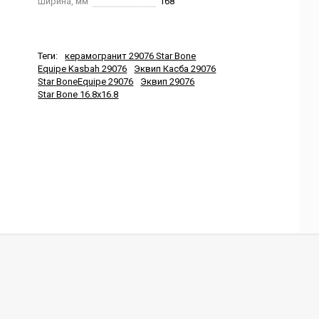
Ширина, мм
168
Теги:
керамогранит 29076 Star Bone
Equipe Kasbah 29076
Эквип Касба 29076
Star BoneEquipe 29076
Эквип 29076
Star Bone 16.8x16.8