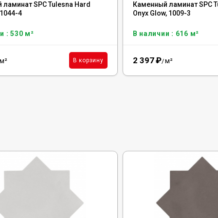
 ламинат SPC Tulesna Hard
Каменный ламинат SPC Tu
 1044-4
Onyx Glow, 1009-3
и : 530 м²
В наличии : 616 м²
2 397
₽
м²
м²
В корзину
/