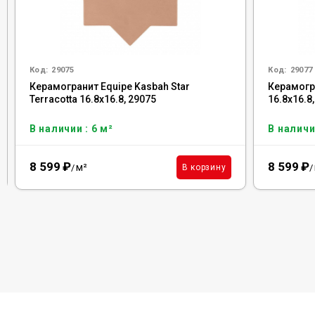
Код:
29075
Код:
29077
Керамогранит Equipe Kasbah Star
Керамогр
Terracotta 16.8x16.8, 29075
16.8x16.8
В наличии : 6 м²
В наличи
8 599
₽
8 599
₽
м²
В корзину
/
/