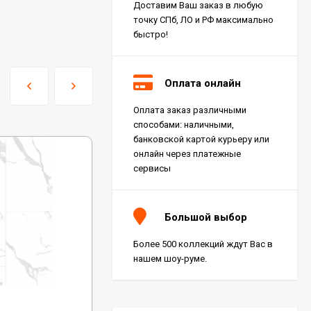
Доставим Ваш заказ в любую
точку СПб, ЛО и РФ максимально
быстро!
Оплата онлайн
Оплата заказ различными
Керамогранит Italon
способами: наличными,
Charme Extra Silver Ret
60x120, 610010001196
банковской картой курьеру или
4 046
₽
м²
/
онлайн через платежные
сервисы
Керамогранит Italon
Charme Evo Imperiale
Большой выбор
Ret 60x120,
610010001413
4 025
₽
м²
/
Более 500 коллекций ждут Вас в
нашем шоу-руме.
Керамогранит
Kerranova Alleya Dark
Код:
1033-2
Brown 20x120, K-