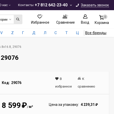
+7 812 642-23-40
О нас
Контакты
Заказать звонок
0
гории
Избранное
Сравнение
Вход
Корзина
V
Z
Г
Д
Л
С
Т
Ц
Все бренды
.8x16.8, 29076
, 29076
В
К
Код:
29076
избранное
сравнению
8 599
₽
Цена за упаковку:
4 239,31
₽
м²
/