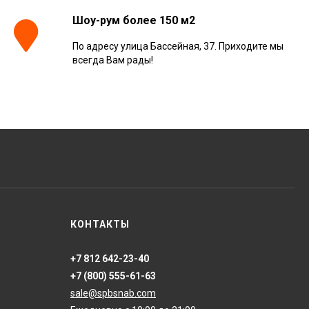
Шоу-рум более 150 м2
По адресу улица Бассейная, 37. Приходите мы
Керамогранит
всегда Вам рады!
Kerranova Alleya Dark
Brown 20x120, K-
2104/SR/200x1200x11
3 110
₽
м²
/
Керамогранит
ONLYGRES Cement
COG501 60x60x20
противоскольз. рект.
4 130
₽
м²
/
(0.72 м2)
Керамогранит Atlas
КОНТАКТЫ
Concorde Russia Rive
Dolce Riva Rettificato
20x120, 610010002297
4 008
₽
м²
/
+7 812 642-23-40
+7 (800) 555-61-63
sale@spbsnab.com