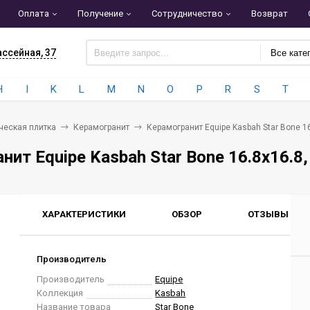
Оплата
Получение
Сотрудничество
Возврат
ассейная, 37
Все кате
H
I
K
L
M
N
O
P
R
S
T
ческая плитка
Керамогранит
Керамогранит Equipe Kasbah Star Bone 16
нит Equipe Kasbah Star Bone 16.8x16.8
ХАРАКТЕРИСТИКИ
ОБЗОР
ОТЗЫВЫ
0
Производитель
Производитель
Equipe
Коллекция
Kasbah
Название товара
Star Bone