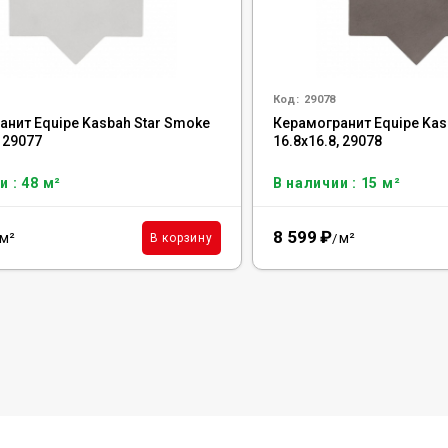
Код:
29078
анит Equipe Kasbah Star Smoke
Керамогранит Equipe Kas
, 29077
16.8x16.8, 29078
и : 48 м²
В наличии : 15 м²
8 599
₽
м²
м²
В корзину
/