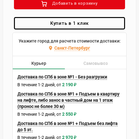
Добавить в корзиину
Купить в 1 клик
Укажите город для расчета стоимости доставки:
Санкт-Петербург
Курьер
Самовывоз
Доставка по СПб в зоне №1 - Без разгрузки
В течение
1-2
дней
2 190
₽
Доставка по СПб в зоне №1 + Подъем в квартиру
на лифте, либо занос в частный дом на 1 этаж
(пронос не более 30 м)
В течение
1-2
дней
2 550
₽
Доставка по СПб в зоне №1 + Подъем без лифта
до 5 эт.
В течение
1-2
дней
2 970
₽