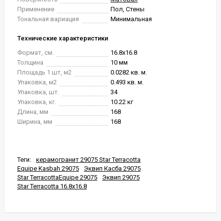
Применение
Пол, Стены
Тональная вариация
Минимальная
Технические характеристики
Формат, см.
16.8x16.8
Толщина
10 мм
Площадь 1 шт, м2
0.0282 кв. м.
Упаковка, м2
0.493 кв. м.
Упаковка, шт.
34
Упаковка, кг.
10.22 кг
Длина, мм
168
Ширина, мм
168
Теги:
керамогранит 29075 Star Terracotta
Equipe Kasbah 29075
Эквип Касба 29075
Star TerracottaEquipe 29075
Эквип 29075
Star Terracotta 16.8x16.8