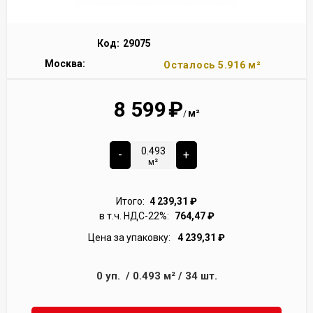
Код:
29075
Москва:
Осталось 5.916 м²
8 599
₽
м²
/
-
+
м²
Итого:
4 239,31
₽
в т.ч. НДС-22%:
764,47
₽
Цена за упаковку:
4 239,31
₽
0
уп.
/
0.493
м²
/
34
шт.