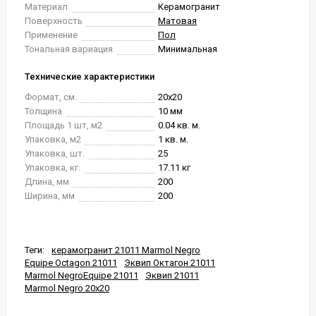
Материал
Керамогранит
Поверхность
Матовая
Применение
Пол
Тональная вариация
Минимальная
Технические характеристики
Формат, см.
20x20
Толщина
10 мм
Площадь 1 шт, м2
0.04 кв. м.
Упаковка, м2
1 кв. м.
Упаковка, шт.
25
Упаковка, кг.
17.11 кг
Длина, мм
200
Ширина, мм
200
Теги:
керамогранит 21011 Marmol Negro
Equipe Octagon 21011
Эквип Октагон 21011
Marmol NegroEquipe 21011
Эквип 21011
Marmol Negro 20x20