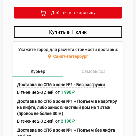
Добавить в корзиину
Купить в 1 клик
Укажите город для расчета стоимости доставки:
Санкт-Петербург
Курьер
Самовывоз
Доставка по СПб в зоне №1 - Без разгрузки
В течение
2-3
дней
1 990
₽
Доставка по СПб в зоне №1 + Подъем в квартиру
на лифте, либо занос в частный дом на 1 этаж
(пронос не более 30 м)
В течение
2-3
дней
2 190
₽
Доставка по СПб в зоне №1 + Подъем без лифта