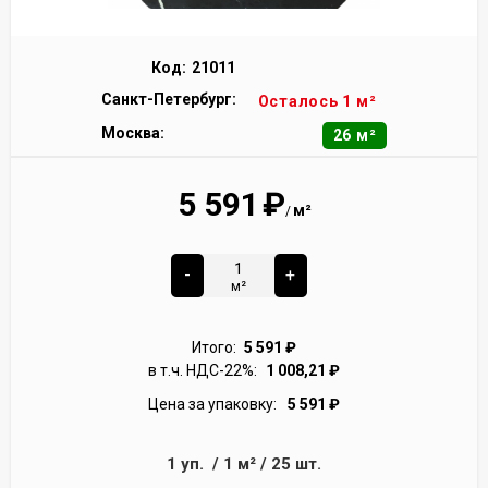
Код:
21011
Санкт-Петербург:
Осталось 1 м²
Москва:
26 м²
5 591
₽
м²
/
-
+
м²
Итого:
5 591
₽
в т.ч. НДС-22%:
1 008,21
₽
Цена за упаковку:
5 591
₽
1
уп.
/
1
м²
/
25
шт.