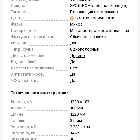
Основа
SPC (ПВХ + карбонат кальция)
Тип замка
Плавающий (click замок)
Цвет
Светло-коричневый
Фаска
Микро
Поверхность
Матовая, противоскользящая
Фактура поверхности
Обычное тиснение
Рисунок
Дуб
Тип рисунка
Однополосный
Дизайн / имитация
Дерево
Водостойкий
Да
Встроенная подложка
Нет
Антистатичность
Да
УФ-обработка
Да
Технические характеристики
Размер, мм.
1220 × 183
Ширина
183 мм
Длина
1220 мм
Толщина
3.5 мм
Упаковка, м2
2.233 кв. м.
Упаковка, кг.
14 кг
Упаковка, шт.
10