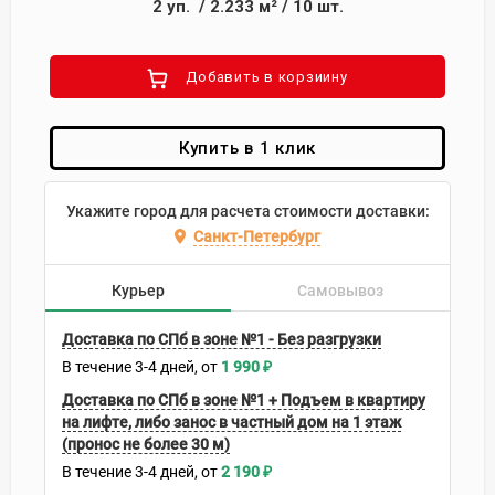
2
уп.
/
2.233
м²
/
10
шт.
Добавить в корзиину
Купить в 1 клик
Укажите город для расчета стоимости доставки:
Санкт-Петербург
Курьер
Самовывоз
Доставка по СПб в зоне №1 - Без разгрузки
В течение
3-4
дней
1 990
₽
Доставка по СПб в зоне №1 + Подъем в квартиру
на лифте, либо занос в частный дом на 1 этаж
(пронос не более 30 м)
В течение
3-4
дней
2 190
₽