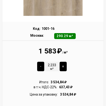
Код:
1001-16
Москва:
290.29 м²
1 583
₽
м²
/
-
+
м²
Итого:
3 534,84
₽
в т.ч. НДС-22%:
637,43
₽
Цена за упаковку:
3 534,84
₽