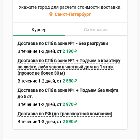
Укажите город для расчета стоимости доставки:
Санкт-Петербург
Курьер
Самовывоз
Доставка по СПб в зоне №1 - Без разгрузки
В течение
1-2
дней
2 190
₽
Доставка по СПб в зоне №1 + Подъем в квартиру
на лифте, либо занос в частный дом на 1 этаж
(пронос не более 30 м)
В течение
1-2
дней
2 550
₽
Доставка по СПб в зоне №1 + Подъем без лифта
до 5 эт.
В течение
1-2
дней
2 970
₽
Доставка по РФ (до транспортной компании)
В течение
1-3
дней
2 890
₽