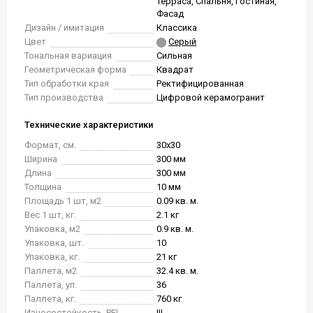
Терраса, Спальня, Гостиная,
Фасад
Дизайн / имитация
Классика
Цвет
Серый
Тональная вариация
Сильная
Геометрическая форма
Квадрат
Тип обработки края
Ректифицированная
Тип производства
Цифровой керамогранит
Технические характеристики
Формат, см.
30x30
Ширина
300 мм
Длина
300 мм
Толщина
10 мм
Площадь 1 шт, м2
0.09 кв. м.
Вес 1 шт, кг.
2.1 кг
Упаковка, м2
0.9 кв. м.
Упаковка, шт.
10
Упаковка, кг.
21 кг
Паллета, м2
32.4 кв. м.
Паллета, уп.
36
Паллета, кг.
760 кг
Износостойкость, PEI
III