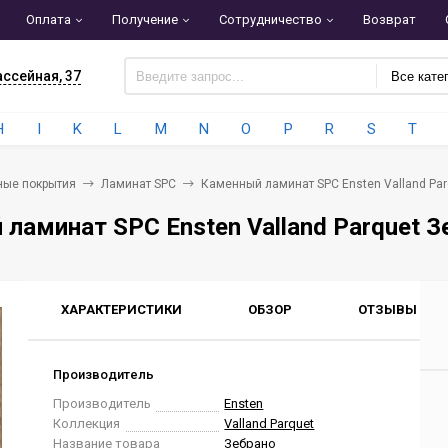
Оплата
Получение
Сотрудничество
Возврат
ассейная, 37
Все кате
H
I
K
L
M
N
O
P
R
S
T
ные покрытия
Ламинат SPC
Каменный ламинат SPC Ensten Valland Par
ламинат SPC Ensten Valland Parquet З
ХАРАКТЕРИСТИКИ
ОБЗОР
ОТЗЫВЫ
0
Производитель
Производитель
Ensten
Коллекция
Valland Parquet
Название товара
Зебрано