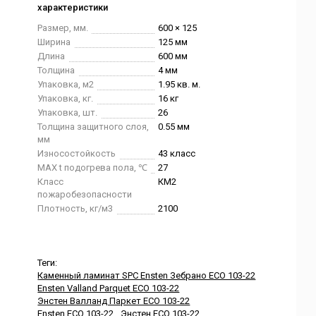
характеристики
Размер, мм.
600 × 125
Ширина
125 мм
Длина
600 мм
Толщина
4 мм
Упаковка, м2
1.95 кв. м.
Упаковка, кг.
16 кг
Упаковка, шт.
26
Толщина защитного слоя,
0.55 мм
мм
Износостойкость
43 класс
MAX t подогрева пола, ℃
27
Класс
КМ2
пожаробезопасности
Плотность, кг/м3
2100
Теги:
Каменный ламинат SPC Ensten Зебрано ECO 103-22
Ensten Valland Parquet ECO 103-22
Энстен Валланд Паркет ECO 103-22
Ensten ECO 103-22
Энстен ECO 103-22