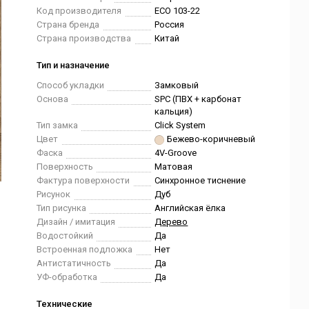
Код производителя
ECO 103-22
Страна бренда
Россия
Страна производства
Китай
Тип и назначение
Способ укладки
Замковый
Основа
SPC (ПВХ + карбонат
кальция)
Тип замка
Click System
Цвет
Бежево-коричневый
Фаска
4V-Groove
Поверхность
Матовая
Фактура поверхности
Синхронное тиснение
Рисунок
Дуб
Тип рисунка
Английская ёлка
Дизайн / имитация
Дерево
Водостойкий
Да
Встроенная подложка
Нет
Антистатичность
Да
УФ-обработка
Да
Технические