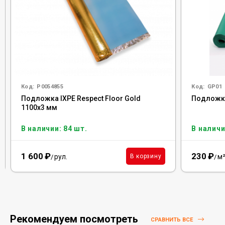
Код:
Р0054855
Код:
GP01
Подложка IXPE Respect Floor Gold
Подложка 
1100х3 мм
В наличии: 84 шт.
В наличи
1 600
₽
230
₽
рул.
м
В корзину
/
/
Рекомендуем посмотреть
СРАВНИТЬ ВСЕ