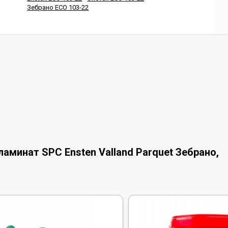
Зебрано ECO 103-22
аминат SPC Ensten Valland Parquet Зебрано,