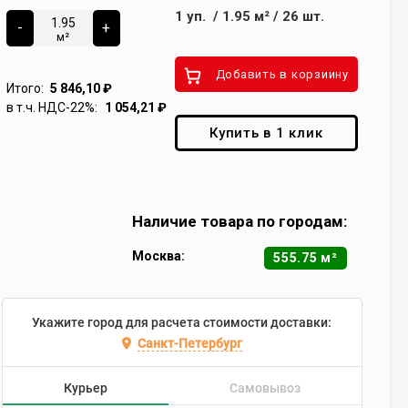
1
уп.
/
1.95
м²
/
26
шт.
-
+
м²
Добавить в корзиину
Итого:
5 846,10
₽
в т.ч. НДС-22%:
1 054,21
₽
Купить в 1 клик
Наличие товара по городам:
Москва:
555.75 м²
Укажите город для расчета стоимости доставки:
Санкт-Петербург
Курьер
Самовывоз