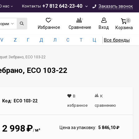
+7 812 642-23-40
О нас
Контакты
Заказать звонок
0
гории
Избранное
Сравнение
Вход
Корзина
V
Z
Г
Д
Л
С
Т
Ц
Все бренды
quet Зебрано, ECO 103-22
ебрано, ECO 103-22
В
К
Код:
ECO 103-22
избранное
сравнению
2 998
₽
Цена за упаковку:
5 846,10
₽
м²
/