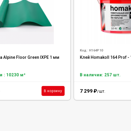
Код:
H164P10
Alpine Floor Green IXPE 1 мм
Клей Homakoll 164 Prof - 
и : 10230 м²
В наличии: 257 шт.
7 299
₽
²
шт.
В корзину
/