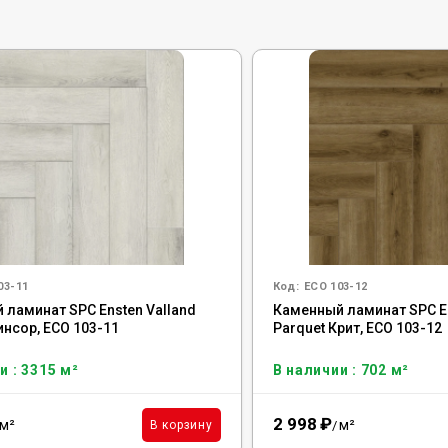
03-11
Код:
ECO 103-12
 ламинат SPC Ensten Valland
Каменный ламинат SPC En
инсор, ECO 103-11
Parquet Крит, ECO 103-12
и : 3315 м²
В наличии : 702 м²
2 998
₽
м²
м²
В корзину
/