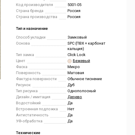
Код производителя
5001-05
Страна бренда
Россия
Страна производства
Россия
Тип и назначение
Способ укладки
Замковый
Основа
SPC (ПВХ + карбонат
кальция)
Тип замка
Click Lock
Цвет
Бежевый
Фаска
Микро
Поверхность
Матовая
Фактура поверхности
Обычное тиснение
Рисунок
Дуб
Тип рисунка
Однополосный
Дизайн / имитация
Дерево
Водостойкий
Да
Встроенная подложка
Нет
Антистатичность
Да
УФ-обработка
Да
Технические