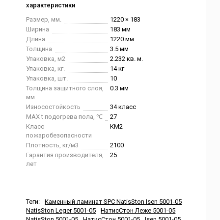
характеристики
Размер, мм.
1220 × 183
Ширина
183 мм
Длина
1220 мм
Толщина
3.5 мм
Упаковка, м2
2.232 кв. м.
Упаковка, кг.
14 кг
Упаковка, шт.
10
Толщина защитного слоя,
0.3 мм
мм
Износостойкость
34 класс
MAX t подогрева пола, ℃
27
Класс
КМ2
пожаробезопасности
Плотность, кг/м3
2100
Гарантия производителя,
25
лет
Теги:
Каменный ламинат SPC NatisSton Isen 5001-05
NatisSton Leger 5001-05
НатисСтон Леже 5001-05
NatisSton 5001-05
НатисСтон 5001-05
Isen 5001-05