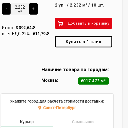
2
уп.
/
2.232
м²
/
10
шт.
-
+
м²
Добавить в корзиину
Итого:
3 392,64
₽
в т.ч. НДС-22%:
611,79
₽
Купить в 1 клик
Наличие товара по городам:
Москва:
6017.472 м²
Укажите город для расчета стоимости доставки:
Санкт-Петербург
Курьер
Самовывоз