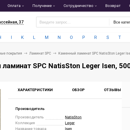
Оплата
Получение
Сотрудничество
Возврат
ассейная, 37
Все кате
H
I
K
L
M
N
O
P
R
S
T
ные покрытия
Ламинат SPC
Каменный ламинат SPC NatisSton Leger Ise
ламинат SPC NatisSton Leger Isen, 50
ХАРАКТЕРИСТИКИ
ОБЗОР
ОТЗЫВЫ
0
Производитель
Производитель
NatisSton
Коллекция
Leger
Название товара
Isen