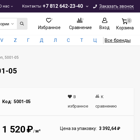
+7 812 642-23-40
О нас
Контакты
Заказать звонок
0
гории
Избранное
Сравнение
Вход
Корзина
V
Z
Г
Д
Л
С
Т
Ц
Все бренды
n, 5001-05
01-05
В
К
Код:
5001-05
избранное
сравнению
1 520
₽
Цена за упаковку:
3 392,64
₽
м²
/