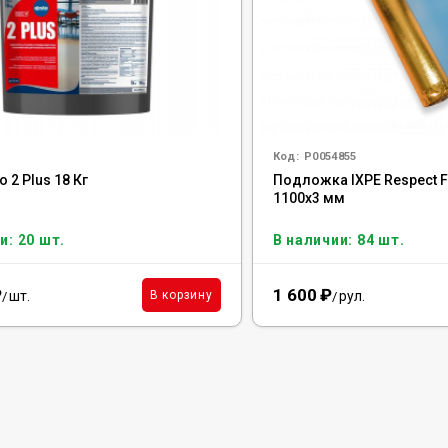
Код:
Р0054855
o 2 Plus 18 Кг
Подложка IXPE Respect F
1100х3 мм
и: 20 шт.
В наличии: 84 шт.
₽
1 600
₽
шт.
рул.
В корзину
/
/