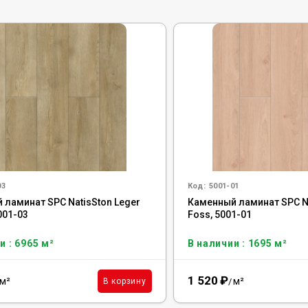
03
Код:
5001-01
 ламинат SPC NatisSton Leger
Каменный ламинат SPC Na
5001-03
Foss, 5001-01
и : 6965 м²
В наличии : 1695 м²
1 520
₽
м²
м²
В корзину
/