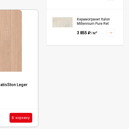
Керамогранит Italon
Millennium Pure Ret
60x120, 610010001456
3 855
₽
м²
/
Керамогранит Italon
Continuum Polar Ret
60x60, 610010002672
3 001
₽
м²
/
Код:
5001-09
tisSton Leger
Каменный ламинат SPC NatisSton Leger
Tokke, 5001-09
Керамогранит Italon
Continuum Petrol Ret
60x60, 610010002676
В наличии : 2990 м²
3 226
₽
м²
/
1 520
₽
м²
В корзину
В корзину
/
Керамогранит Italon