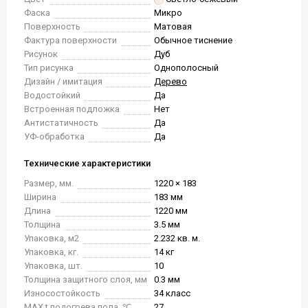
Фаска
Микро
Поверхность
Матовая
Фактура поверхности
Обычное тиснение
Рисунок
Дуб
Тип рисунка
Однополосный
Дизайн / имитация
Дерево
Водостойкий
Да
Встроенная подложка
Нет
Антистатичность
Да
УФ-обработка
Да
Технические характеристики
Размер, мм.
1220 × 183
Ширина
183 мм
Длина
1220 мм
Толщина
3.5 мм
Упаковка, м2
2.232 кв. м.
Упаковка, кг.
14 кг
Упаковка, шт.
10
Толщина защитного слоя, мм
0.3 мм
Износостойкость
34 класс
MAX t подогрева пола, ℃
27