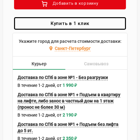
Добавить в корзиину
Купить в 1 клик
Укажите город для расчета стоимости доставки:
Санкт-Петербург
Курьер
Самовывоз
Доставка по СПб в зоне №1 - Без разгрузки
В течение
1-2
дней
1 990
₽
Доставка по СПб в зоне №1 + Подъем в квартиру
на лифте, либо занос в частный дом на 1 этаж
(пронос не более 30 м)
В течение
1-2
дней
2 190
₽
Доставка по СПб в зоне №1 + Подъем без лифта
до 5 эт.
В течение
1-2
дней
2 350
₽