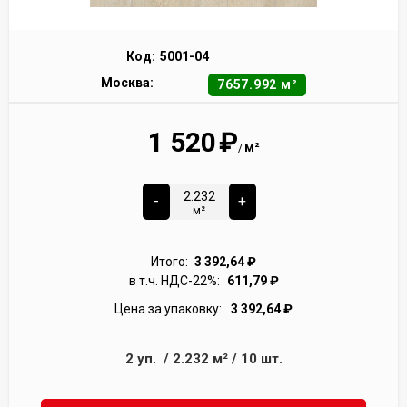
Код:
5001-04
Москва:
7657.992 м²
1 520
₽
м²
/
-
+
м²
Итого:
3 392,64
₽
в т.ч. НДС-22%:
611,79
₽
Цена за упаковку:
3 392,64
₽
2
уп.
/
2.232
м²
/
10
шт.