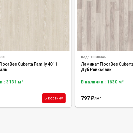
990
Код:
Т0030346
loorBee Cuberta Family 4011
Ламинат FloorBee Cuberta
таль
Дуб Рейкьявик
и : 3131 м²
В наличии : 1630 м²
797
₽
²
м²
В корзину
/