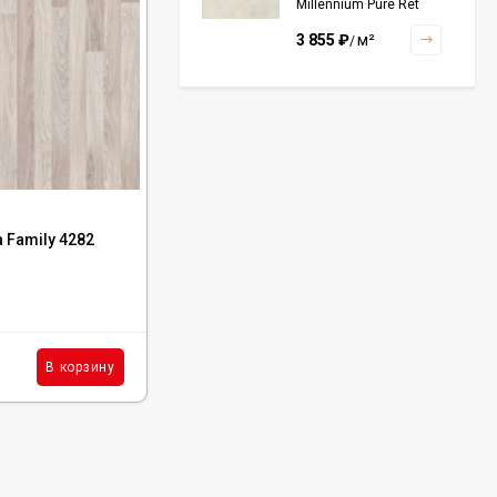
Millennium Pure Ret
60x120, 610010001456
3 855
₽
м²
/
Керамогранит Italon
Continuum Polar Ret
60x60, 610010002672
3 001
₽
м²
/
Код:
Р0053993
 Family 4282
Ламинат FloorBee Cuberta Family 7011
Дуб Адель
Керамогранит Italon
Continuum Petrol Ret
60x60, 610010002676
В наличии : 1513 м²
3 226
₽
м²
/
797
₽
м²
В корзину
В корзину
/
Керамогранит Italon
Charme Extra Silver Ret
60x120, 610010001196
4 046
₽
м²
/