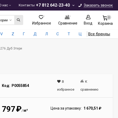
+7 812 642-23-40
О нас
Контакты
Заказать звонок
0
гории
Избранное
Сравнение
Вход
Корзина
V
Z
Г
Д
Л
С
Т
Ц
Все бренды
4276 Дуб Этери
В
К
Код:
Р0055854
избранное
сравнению
797
₽
Цена за упаковку:
1 670,51
₽
м²
/