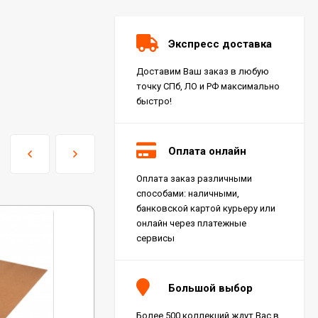
Экспресс доставка
Доставим Ваш заказ в любую
точку СПб, ЛО и РФ максимально
быстро!
Оплата онлайн
Оплата заказ различными
Керамогранит Italon
способами: наличными,
Charme Extra Silver Ret
60x120, 610010001196
банковской картой курьеру или
4 046
₽
м²
/
онлайн через платежные
сервисы
Керамогранит Italon
Charme Evo Imperiale
Большой выбор
Ret 60x120,
610010001413
4 025
₽
м²
/
Более 500 коллекций ждут Вас в