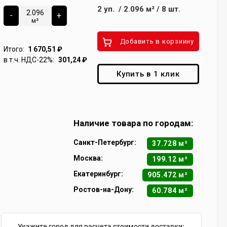
2
уп.
/
2.096
м²
/
8
шт.
-
+
м²
Добавить в корзиину
Итого:
1 670,51
₽
в т.ч. НДС-22%:
301,24
₽
Купить в 1 клик
Наличие товара по городам:
Санкт-Петербург:
37.728 м²
Москва:
199.12 м²
Екатеринбург:
905.472 м²
Ростов-на-Дону:
60.784 м²
Укажите город для расчета стоимости доставки: