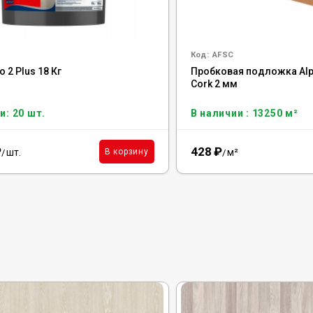
Код:
AFSC
o 2 Plus 18 Кг
Пробковая подложка Alpi
Cork 2 мм
и: 20 шт.
В наличии : 13250 м²
₽
428
₽
шт.
м²
В корзину
/
/