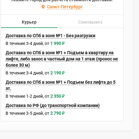
Санкт-Петербург
Курьер
Самовывоз
Доставка по СПб в зоне №1 - Без разгрузки
В течение
3-4
дней
1 990
₽
Доставка по СПб в зоне №1 + Подъем в квартиру на
лифте, либо занос в частный дом на 1 этаж (пронос не
более 30 м)
В течение
3-4
дней
2 190
₽
Доставка по СПб в зоне №1 + Подъем без лифта до 5
эт.
В течение
1-2
дней
2 350
₽
Доставка по РФ (до транспортной компании)
В течение
3-5
дней
2 790
₽