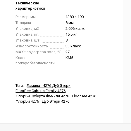
Технические
характеристики
Размер, мм.
1380 × 190
Толщина
8 мм
Упаковка, м2
2.096 кв. м.
Упаковка, кг.
15.5 кг
Упаковка, шт.
8
Износостойкость
33 класс
MAX t подогрева пола, ℃
27
Класс
КМ5
пожаробезопасности
Теги:
Ламинат 4276 Дуб Этери
FloorBee Cuberta Family 4276
ФлорБи Куберта Фэмили 4276
FloorBee 4276
ФлорБи 4276
Дуб Этери 4276