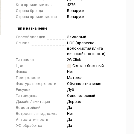
Код производителя
4276
Страна бренда
Беларусь
Страна производства
Беларусь
Тип и назначение
Способ укладки
Замковый
Основа
HDF (древесно-
волокнистая плита
высокой плотности)
Тип замка
2G Click
Цвет
Светло-бежевый
Фаска
Нет
Поверхность
Матовая
Фактура поверхности
Обычное тиснение
Рисунок
Дуб
Тип рисунка
Однополосный
Дизайн / имитация
Дерево
Водостойкий
Да
Встроенная подложка
Нет
Антистатичность
Да
УФ-обработка
Да