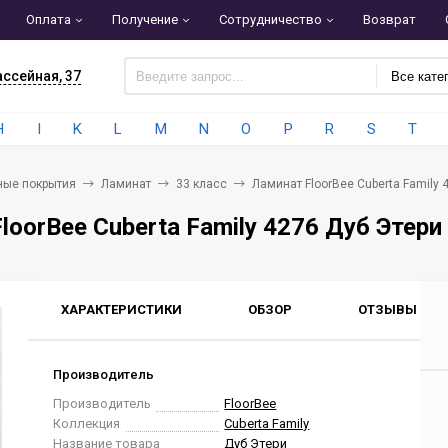
Оплата
Получение
Сотрудничество
Возврат
ассейная, 37
Все кате
H
I
K
L
M
N
O
P
R
S
T
ные покрытия
Ламинат
33 класс
Ламинат FloorBee Cuberta Family 
loorBee Cuberta Family 4276 Дуб Этери
ХАРАКТЕРИСТИКИ
ОБЗОР
ОТЗЫВЫ
0
Производитель
Производитель
FloorBee
Коллекция
Cuberta Family
Название товара
Дуб Этери