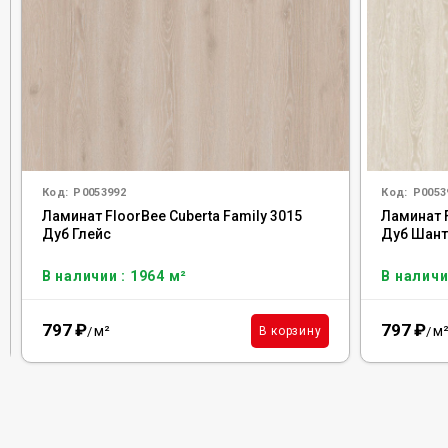
Код:
Р0053992
Код:
Р0053
Ламинат FloorBee Cuberta Family 3015
Ламинат F
Дуб Глейс
Дуб Шан
В наличии : 1964 м²
В наличи
797
₽
797
₽
м²
м
В корзину
/
/