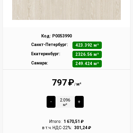
Код:
Р0053990
Санкт-Петербург:
423.392 м²
Екатеринбург:
2326.56 м²
Самара:
249.424 м²
797
₽
м²
/
-
+
м²
Итого:
1 670,51
₽
в т.ч. НДС-22%:
301,24
₽