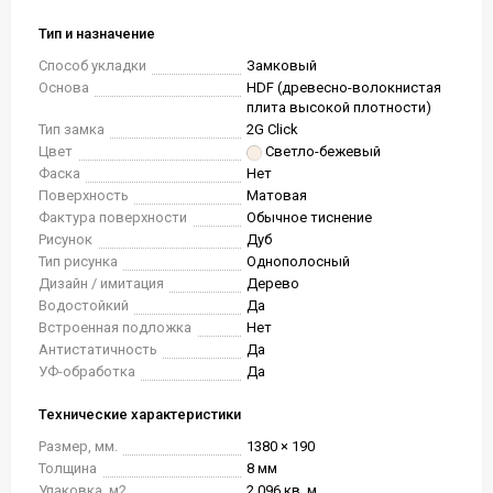
Тип и назначение
Способ укладки
Замковый
Основа
HDF (древесно-волокнистая
плита высокой плотности)
Тип замка
2G Click
Цвет
Светло-бежевый
Фаска
Нет
Поверхность
Матовая
Фактура поверхности
Обычное тиснение
Рисунок
Дуб
Тип рисунка
Однополосный
Дизайн / имитация
Дерево
Водостойкий
Да
Встроенная подложка
Нет
Антистатичность
Да
УФ-обработка
Да
Технические характеристики
Размер, мм.
1380 × 190
Толщина
8 мм
Упаковка, м2
2.096 кв. м.