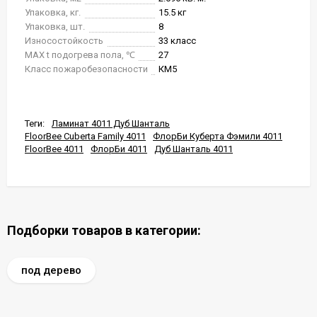
Упаковка, кг.
15.5 кг
Упаковка, шт.
8
Износостойкость
33 класс
MAX t подогрева пола, ℃
27
Класс пожаробезопасности
КМ5
Теги:
Ламинат 4011 Дуб Шанталь
FloorBee Cuberta Family 4011
ФлорБи Куберта Фэмили 4011
FloorBee 4011
ФлорБи 4011
Дуб Шанталь 4011
Подборки товаров в категории:
под дерево