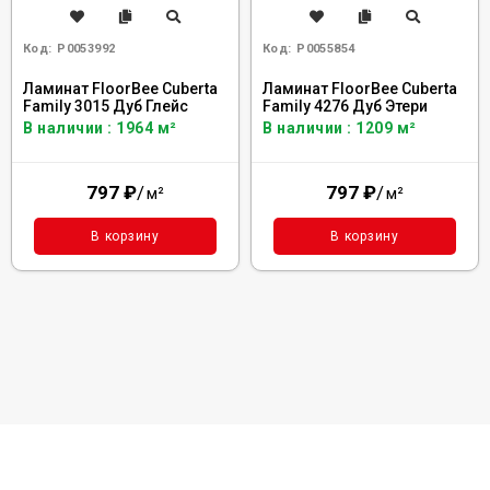
Код:
Р0053992
Код:
Р0055854
Ламинат FloorBee Cuberta
Ламинат FloorBee Cuberta
Family 3015 Дуб Глейс
Family 4276 Дуб Этери
В наличии : 1964 м²
В наличии : 1209 м²
797
₽
/
797
₽
/
м²
м²
В корзину
В корзину