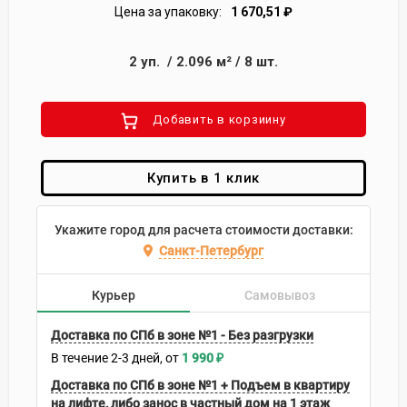
Цена за упаковку:
1 670,51
₽
2
уп.
/
2.096
м²
/
8
шт.
Добавить в корзиину
Купить в 1 клик
Укажите город для расчета стоимости доставки:
Санкт-Петербург
Курьер
Самовывоз
Доставка по СПб в зоне №1 - Без разгрузки
В течение
2-3
дней
1 990
₽
Доставка по СПб в зоне №1 + Подъем в квартиру
на лифте, либо занос в частный дом на 1 этаж