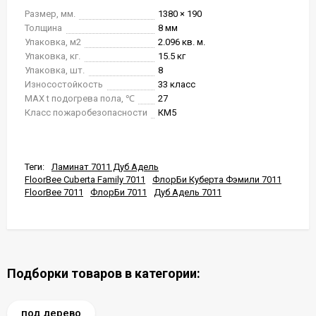
Размер, мм.
1380 × 190
Толщина
8 мм
Упаковка, м2
2.096 кв. м.
Упаковка, кг.
15.5 кг
Упаковка, шт.
8
Износостойкость
33 класс
MAX t подогрева пола, ℃
27
Класс пожаробезопасности
КМ5
Теги:
Ламинат 7011 Дуб Адель
FloorBee Cuberta Family 7011
ФлорБи Куберта Фэмили 7011
FloorBee 7011
ФлорБи 7011
Дуб Адель 7011
Подборки товаров в категории:
под дерево