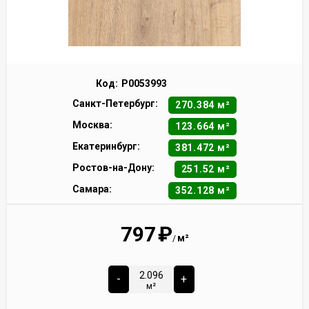
Код:
Р0053993
Санкт-Петербург:
270.384 м²
Москва:
123.664 м²
Екатеринбург:
381.472 м²
Ростов-на-Дону:
251.52 м²
Самара:
352.128 м²
797
₽
м²
/
-
+
м²