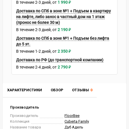
В течение
2-3
дней
1 990
₽
Доставка по СПб в зоне №1 + Подъем в квартиру
на лифте, либо занос в частный дом на 1 этаж
(пронос не более 30 м)
В течение
2-3
дней
2 190
₽
Доставка по СПб в зоне №1 + Подъем без лифта
до 5 эт.
В течение
1-2
дней
2 350
₽
Доставка по РФ (до транспортной компании)
В течение
2-4
дней
2 790
₽
ХАРАКТЕРИСТИКИ
ОБЗОР
ОТЗЫВЫ
0
Производитель
Производитель
FloorBee
Коллекция
Cuberta Family
Название товара
Дуб Адель