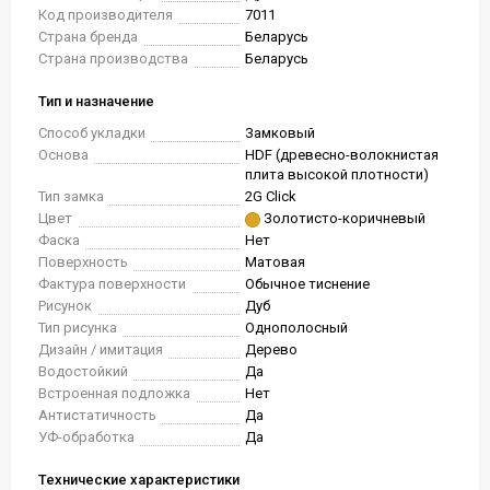
Код производителя
7011
Страна бренда
Беларусь
Страна производства
Беларусь
Тип и назначение
Способ укладки
Замковый
Основа
HDF (древесно-волокнистая
плита высокой плотности)
Тип замка
2G Click
Цвет
Золотисто-коричневый
Фаска
Нет
Поверхность
Матовая
Фактура поверхности
Обычное тиснение
Рисунок
Дуб
Тип рисунка
Однополосный
Дизайн / имитация
Дерево
Водостойкий
Да
Встроенная подложка
Нет
Антистатичность
Да
УФ-обработка
Да
Технические характеристики