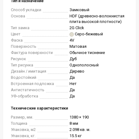
Тип и назначение
Способ укладки
Замковый
Основа
HDF (древесно-волокнистая
плита высокой плотности)
Тип замка
2G Click
Цвет
Серо-бежевый
Фаска
4V
Поверхность
Матовая
Фактура поверхности
Обычное тиснение
Рисунок
Дуб
Тип рисунка
Однополосный
Дизайн / имитация
Дерево
Водостойкий
Да
Встроенная подложка
Нет
Антистатичность
Да
УФ-обработка
Да
Технические характеристики
Размер, мм.
1380 × 190
Толщина
8 мм
Упаковка, м2
2.098 кв. м.
Упаковка, кг.
15.5 кг