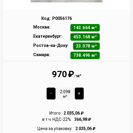
Код:
Р0056176
Москва:
142.664 м²
Екатеринбург:
453.168 м²
Ростов-на-Дону:
23.078 м²
Самара:
738.496 м²
970
₽
м²
/
-
+
м²
Итого:
2 035,06
₽
в т.ч. НДС-22%:
366,98
₽
Цена за упаковку:
2 035,06
₽