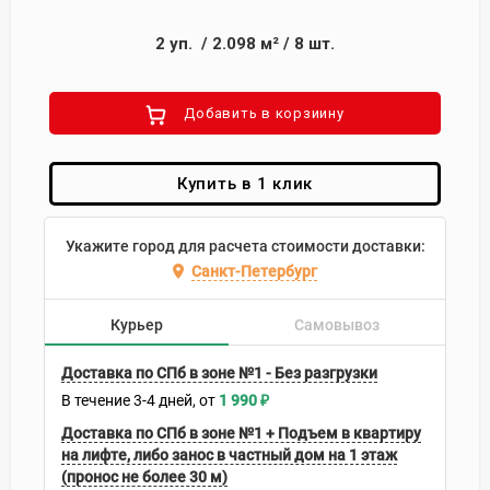
2
уп.
/
2.098
м²
/
8
шт.
Добавить в корзиину
Купить в 1 клик
Укажите город для расчета стоимости доставки:
Санкт-Петербург
Курьер
Самовывоз
Доставка по СПб в зоне №1 - Без разгрузки
В течение
3-4
дней
1 990
₽
Доставка по СПб в зоне №1 + Подъем в квартиру
на лифте, либо занос в частный дом на 1 этаж
(пронос не более 30 м)