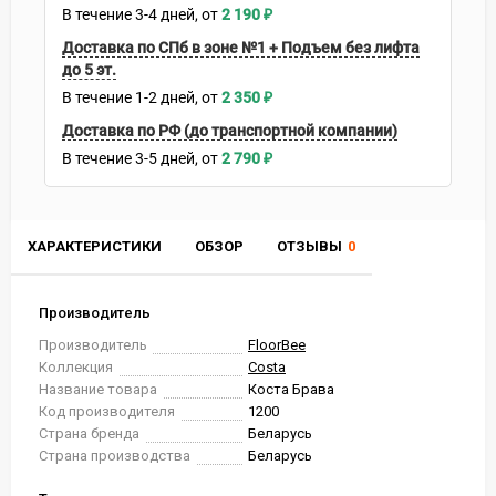
В течение
3-4
дней
2 190
₽
Доставка по СПб в зоне №1 + Подъем без лифта
до 5 эт.
В течение
1-2
дней
2 350
₽
Доставка по РФ (до транспортной компании)
В течение
3-5
дней
2 790
₽
ХАРАКТЕРИСТИКИ
ОБЗОР
ОТЗЫВЫ
0
Производитель
Производитель
FloorBee
Коллекция
Costa
Название товара
Коста Брава
Код производителя
1200
Страна бренда
Беларусь
Страна производства
Беларусь