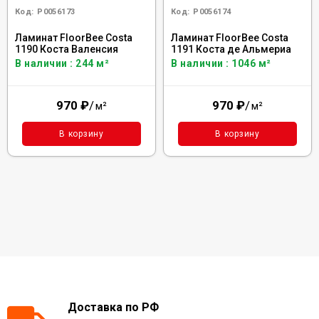
Код:
Р0056173
Код:
Р0056174
Ламинат FloorBee Costa
Ламинат FloorBee Costa
1190 Коста Валенсия
1191 Коста де Альмериа
В наличии : 244 м²
В наличии : 1046 м²
970
₽
/
970
₽
/
м²
м²
В корзину
В корзину
Доставка по РФ