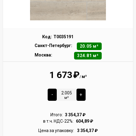
Код:
Т0035191
Санкт-Петербург:
20.05 м²
Москва:
324.81 м²
1 673
₽
м²
/
-
+
м²
Итого:
3 354,37
₽
в т.ч. НДС-22%:
604,89
₽
Цена за упаковку:
3 354,37
₽