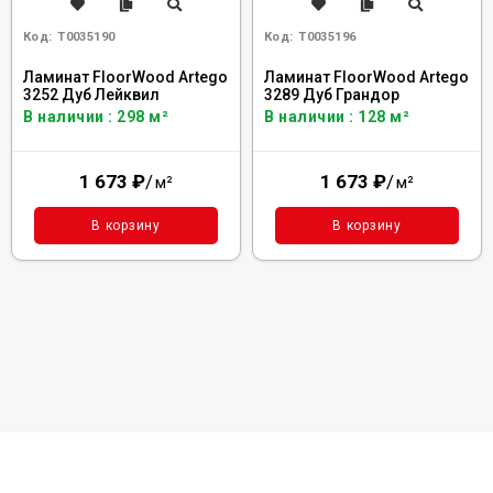
Код:
Т0035190
Код:
Т0035196
Ламинат FloorWood Artego
Ламинат FloorWood Artego
3252 Дуб Лейквил
3289 Дуб Грандор
В наличии : 298 м²
В наличии : 128 м²
1 673
₽
/
1 673
₽
/
м²
м²
В корзину
В корзину