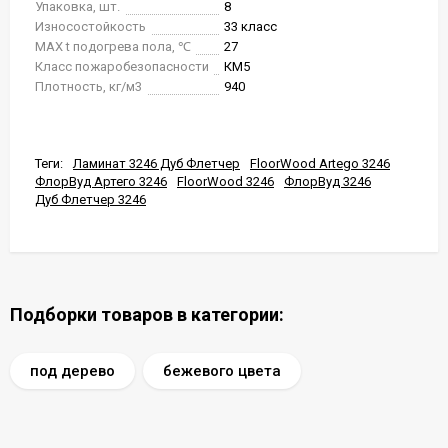
Упаковка, шт.
8
Износостойкость
33 класс
MAX t подогрева пола, ℃
27
Класс пожаробезопасности
КМ5
Плотность, кг/м3
940
Теги:
Ламинат 3246 Дуб Флетчер
FloorWood Artego 3246
ФлорВуд Артего 3246
FloorWood 3246
ФлорВуд 3246
Дуб Флетчер 3246
Подборки товаров в категории:
под дерево
бежевого цвета