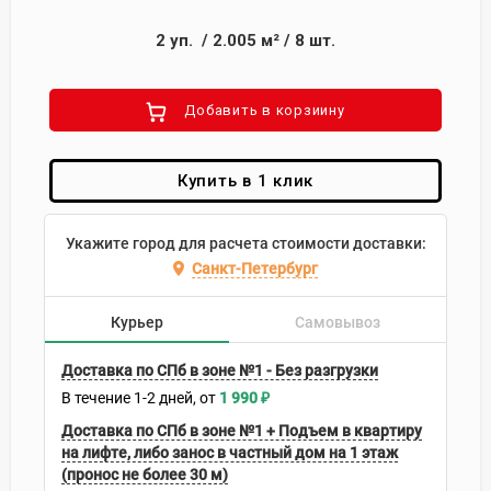
2
уп.
/
2.005
м²
/
8
шт.
Добавить в корзиину
Купить в 1 клик
Укажите город для расчета стоимости доставки:
Санкт-Петербург
Курьер
Самовывоз
Доставка по СПб в зоне №1 - Без разгрузки
В течение
1-2
дней
1 990
₽
Доставка по СПб в зоне №1 + Подъем в квартиру
на лифте, либо занос в частный дом на 1 этаж
(пронос не более 30 м)