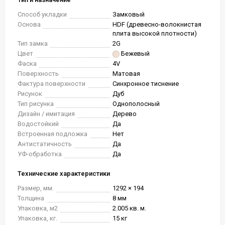
Способ укладки
Замковый
Основа
HDF (древесно-волокнистая
плита высокой плотности)
Тип замка
2G
Цвет
Бежевый
Фаска
4V
Поверхность
Матовая
Фактура поверхности
Синхронное тиснение
Рисунок
Дуб
Тип рисунка
Однополосный
Дизайн / имитация
Дерево
Водостойкий
Да
Встроенная подложка
Нет
Антистатичность
Да
УФ-обработка
Да
Технические характеристики
Размер, мм.
1292 × 194
Толщина
8 мм
Упаковка, м2
2.005 кв. м.
Упаковка, кг.
15 кг