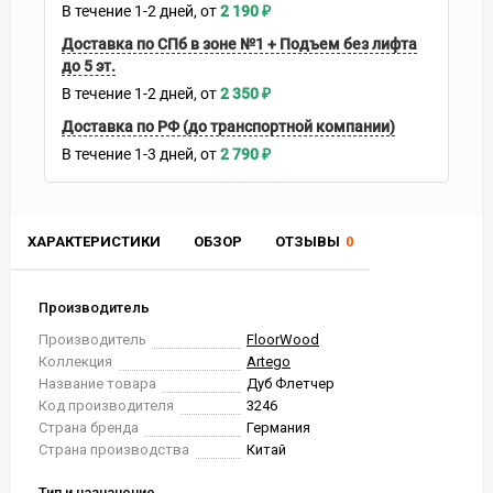
В течение
1-2
дней
2 190
₽
Доставка по СПб в зоне №1 + Подъем без лифта
до 5 эт.
В течение
1-2
дней
2 350
₽
Доставка по РФ (до транспортной компании)
В течение
1-3
дней
2 790
₽
ХАРАКТЕРИСТИКИ
ОБЗОР
ОТЗЫВЫ
0
Производитель
Производитель
FloorWood
Коллекция
Artego
Название товара
Дуб Флетчер
Код производителя
3246
Страна бренда
Германия
Страна производства
Китай
Тип и назначение