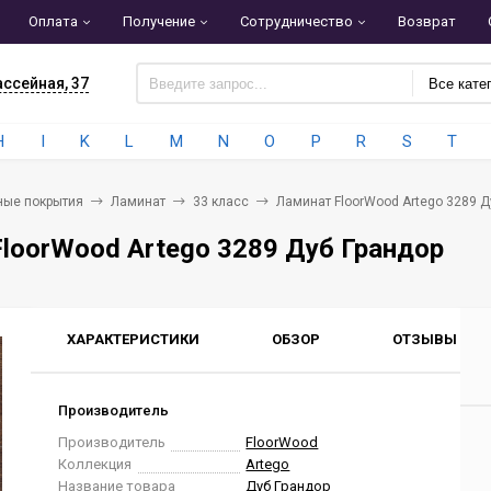
Оплата
Получение
Сотрудничество
Возврат
ассейная, 37
Все кате
H
I
K
L
M
N
O
P
R
S
T
ные покрытия
Ламинат
33 класс
Ламинат FloorWood Artego 3289 Д
loorWood Artego 3289 Дуб Грандор
ХАРАКТЕРИСТИКИ
ОБЗОР
ОТЗЫВЫ
0
Производитель
Производитель
FloorWood
Коллекция
Artego
Название товара
Дуб Грандор