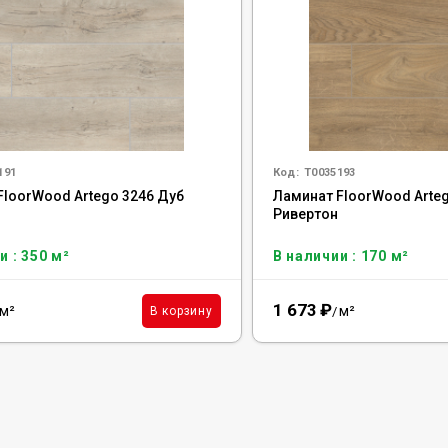
191
Код:
Т0035193
FloorWood Artego 3246 Дуб
Ламинат FloorWood Arteg
Ривертон
и : 350 м²
В наличии : 170 м²
1 673
₽
м²
м²
В корзину
/