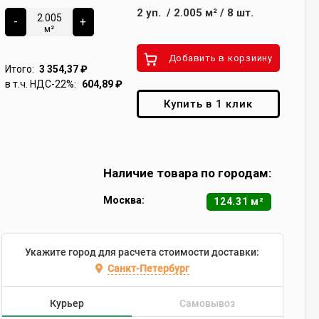
2
уп.
/
2.005
м²
/
8
шт.
-
+
м²
Добавить в корзиину
Итого:
3 354,37
₽
в т.ч. НДС-22%:
604,89
₽
Купить в 1 клик
Наличие товара по городам:
Москва:
124.31 м²
Укажите город для расчета стоимости доставки:
Санкт-Петербург
Курьер
Самовывоз