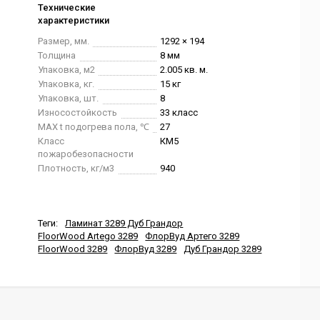
Технические
характеристики
Размер, мм.
1292 × 194
Толщина
8 мм
Упаковка, м2
2.005 кв. м.
Упаковка, кг.
15 кг
Упаковка, шт.
8
Износостойкость
33 класс
MAX t подогрева пола, ℃
27
Класс
КМ5
пожаробезопасности
Плотность, кг/м3
940
Теги:
Ламинат 3289 Дуб Грандор
FloorWood Artego 3289
ФлорВуд Артего 3289
FloorWood 3289
ФлорВуд 3289
Дуб Грандор 3289