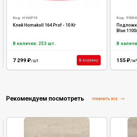
Код:
H164P10
Код:
Р0054
Клей Homakoll 164 Prof - 10 Кг
Подложка
Blue 110
В наличии: 253 шт.
В наличи
7 299
₽
155
₽
шт.
м
В корзину
/
/
Рекомендуем посмотреть
СРАВНИТЬ ВСЕ