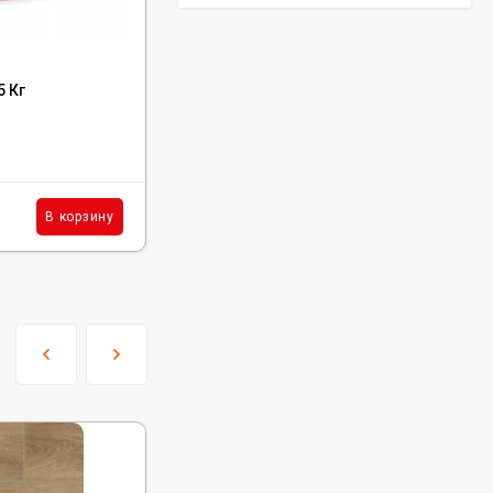
Код:
AFS
5 Кг
Подложка Alpine Floor Smart 1.5 мм
В наличии : 8150 м²
407
₽
м²
В корзину
В корзину
/