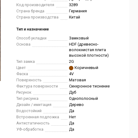
Код производителя
3289
Страна бренда
Германия
Страна производства
Китай
Тип и назначение
Способ укладки
Замковый
Основа
HDF (древесно-
волокнистая плита
высокой плотности)
Тип замка
2G
Цвет
Коричневый
Фаска
4V
Поверхность
Матовая
Фактура поверхности
Синхронное тиснение
Рисунок
Дуб
Тип рисунка
Однополосный
Дизайн / имитация
Дерево
Водостойкий
Да
Встроенная подложка
Нет
Антистатичность
Да
УФ-обработка
Да