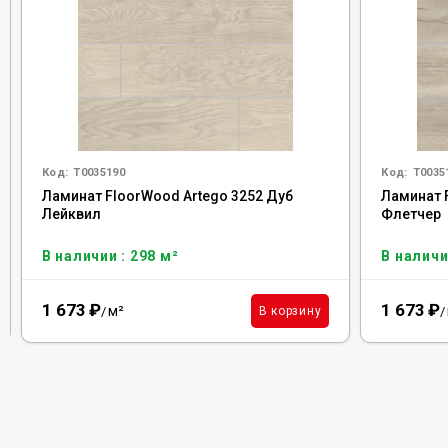
Код:
Т0035190
Код:
Т0035
Ламинат FloorWood Artego 3252 Дуб
Ламинат 
Лейквил
Флетчер
В наличии : 298 м²
В наличи
1 673
₽
1 673
₽
м²
В корзину
/
/