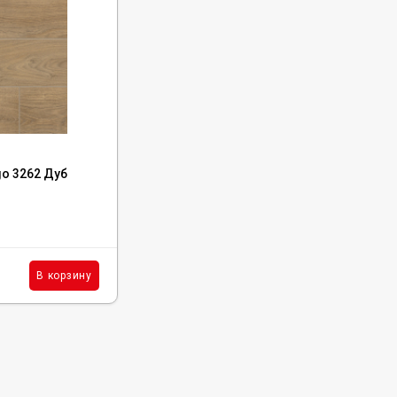
Код:
Т0035189
o 3262 Дуб
Ламинат FloorWood Artego 3251 Дуб
Альбионе
В наличии : 148 м²
1 673
₽
м²
В корзину
В корзину
/