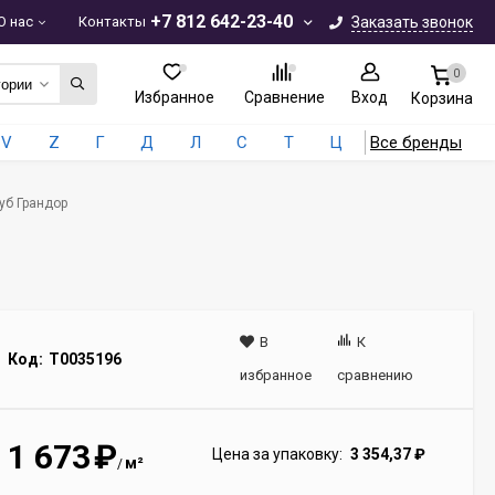
+7 812 642-23-40
О нас
Контакты
Заказать звонок
0
гории
Избранное
Сравнение
Вход
Корзина
V
Z
Г
Д
Л
С
Т
Ц
Все бренды
уб Грандор
В
К
Код:
Т0035196
избранное
сравнению
1 673
₽
Цена за упаковку:
3 354,37
₽
м²
/