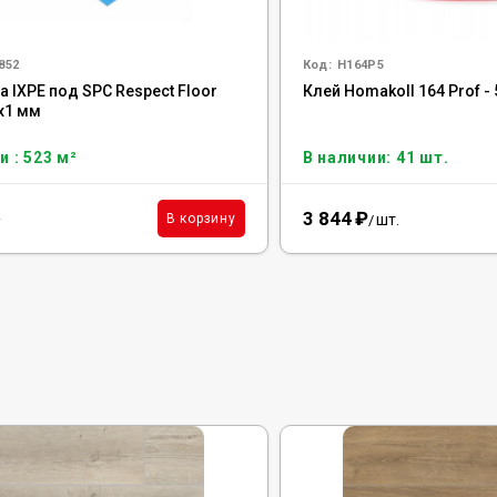
852
Код:
H164P5
 IXPE под SPC Respect Floor
Клей Homakoll 164 Prof - 
0х1 мм
и : 523 м²
В наличии: 41 шт.
3 844
₽
²
шт.
В корзину
/