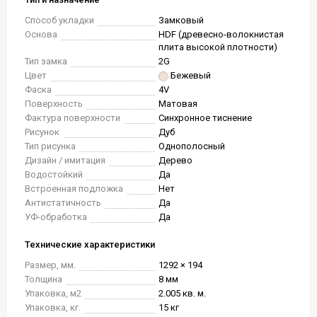
Способ укладки
Замковый
Основа
HDF (древесно-волокнистая
плита высокой плотности)
Тип замка
2G
Цвет
Бежевый
Фаска
4V
Поверхность
Матовая
Фактура поверхности
Синхронное тиснение
Рисунок
Дуб
Тип рисунка
Однополосный
Дизайн / имитация
Дерево
Водостойкий
Да
Встроенная подложка
Нет
Антистатичность
Да
УФ-обработка
Да
Технические характеристики
Размер, мм.
1292 × 194
Толщина
8 мм
Упаковка, м2
2.005 кв. м.
Упаковка, кг.
15 кг