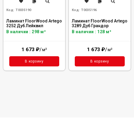
Код:
Т0035190
Код:
Т0035196
Ламинат FloorWood Artego
Ламинат FloorWood Artego
3252 Дуб Лейквил
3289 Дуб Грандор
В наличии : 298 м²
В наличии : 128 м²
1 673
₽
/
1 673
₽
/
м²
м²
В корзину
В корзину