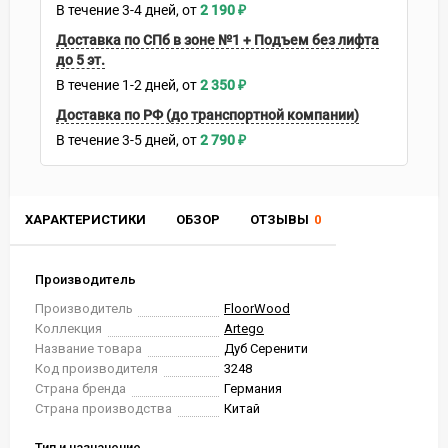
В течение
3-4
дней
2 190
₽
Доставка по СПб в зоне №1 + Подъем без лифта
до 5 эт.
В течение
1-2
дней
2 350
₽
Доставка по РФ (до транспортной компании)
В течение
3-5
дней
2 790
₽
ХАРАКТЕРИСТИКИ
ОБЗОР
ОТЗЫВЫ
0
Производитель
Производитель
FloorWood
Коллекция
Artego
Название товара
Дуб Серенити
Код производителя
3248
Страна бренда
Германия
Страна производства
Китай
Тип и назначение