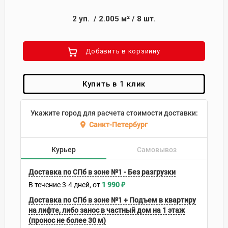
2
уп.
/
2.005
м²
/
8
шт.
Добавить в корзиину
Купить в 1 клик
Укажите город для расчета стоимости доставки:
Санкт-Петербург
Курьер
Самовывоз
Доставка по СПб в зоне №1 - Без разгрузки
В течение
3-4
дней
1 990
₽
Доставка по СПб в зоне №1 + Подъем в квартиру
на лифте, либо занос в частный дом на 1 этаж
(пронос не более 30 м)