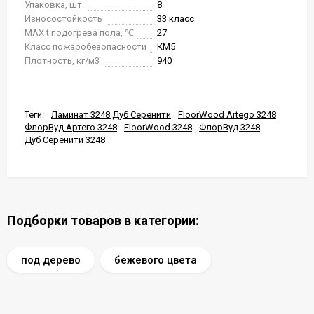
Упаковка, шт.
8
Износостойкость
33 класс
MAX t подогрева пола, ℃
27
Класс пожаробезопасности
КМ5
Плотность, кг/м3
940
Теги:
Ламинат 3248 Дуб Серенити
FloorWood Artego 3248
ФлорВуд Артего 3248
FloorWood 3248
ФлорВуд 3248
Дуб Серенити 3248
Подборки товаров в категории:
под дерево
бежевого цвета