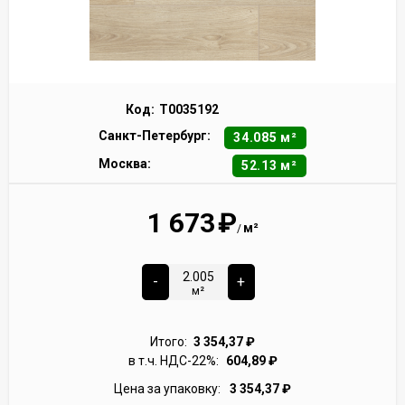
Код:
Т0035192
Санкт-Петербург:
34.085 м²
Москва:
52.13 м²
1 673
₽
м²
/
-
+
м²
Итого:
3 354,37
₽
в т.ч. НДС-22%:
604,89
₽
Цена за упаковку:
3 354,37
₽