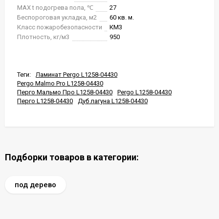
MAX t подогрева пола, ℃
27
Беспороговая укладка, м2
60 кв. м.
Класс пожаробезопасности
КМ3
Плотность, кг/м3
950
Теги:
Ламинат Pergo L1258-04430
Pergo Malmo Pro L1258-04430
Перго Мальмо Про L1258-04430
Pergo L1258-04430
Перго L1258-04430
Дуб лагуна L1258-04430
Подборки товаров в категории:
под дерево