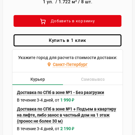
1
уп.
/
1.722
м²
/
8
шт.
Добавить в корзиину
Купить в 1 клик
Укажите город для расчета стоимости доставки:
Санкт-Петербург
Курьер
Самовывоз
Доставка по СПб в зоне №1 - Без разгрузки
В течение
3-4
дней
1 990
₽
Доставка по СПб в зоне №1 + Подъем в квартиру
на лифте, либо занос в частный дом на 1 этаж
(пронос не более 30 м)
В течение
3-4
дней
2 190
₽