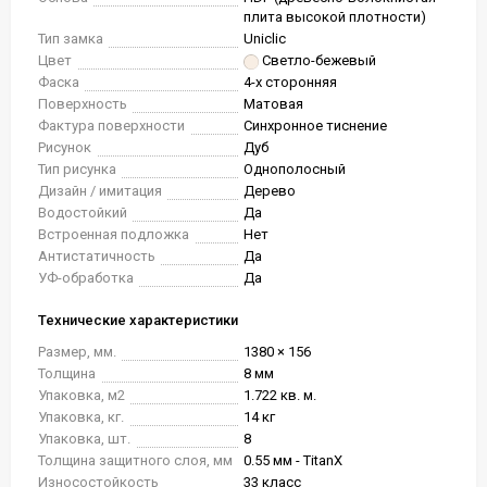
плита высокой плотности)
Тип замка
Uniclic
Цвет
Светло-бежевый
Фаска
4-х сторонняя
Поверхность
Матовая
Фактура поверхности
Синхронное тиснение
Рисунок
Дуб
Тип рисунка
Однополосный
Дизайн / имитация
Дерево
Водостойкий
Да
Встроенная подложка
Нет
Антистатичность
Да
УФ-обработка
Да
Технические характеристики
Размер, мм.
1380 × 156
Толщина
8 мм
Упаковка, м2
1.722 кв. м.
Упаковка, кг.
14 кг
Упаковка, шт.
8
Толщина защитного слоя, мм
0.55 мм - TitanX
Износостойкость
33 класс