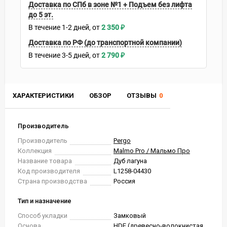
Доставка по СПб в зоне №1 + Подъем без лифта
до 5 эт.
В течение
1-2
дней
2 350
₽
Доставка по РФ (до транспортной компании)
В течение
3-5
дней
2 790
₽
ХАРАКТЕРИСТИКИ
ОБЗОР
ОТЗЫВЫ
0
Производитель
Производитель
Pergo
Коллекция
Malmo Pro / Мальмо Про
Название товара
Дуб лагуна
Код производителя
L1258-04430
Страна производства
Россия
Тип и назначение
Способ укладки
Замковый
Основа
HDF (древесно-волокнистая