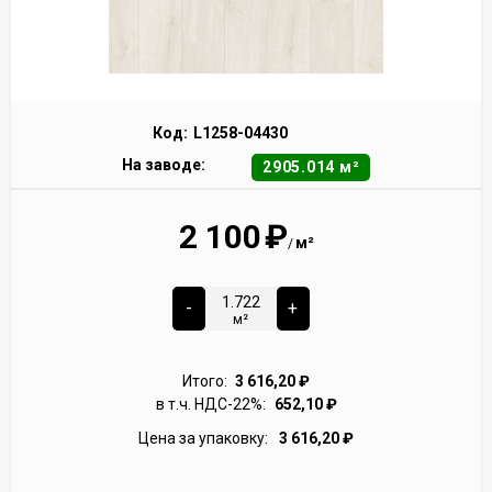
Код:
L1258-04430
На заводе:
2905.014 м²
2 100
₽
м²
/
-
+
м²
Итого:
3 616,20
₽
в т.ч. НДС-22%:
652,10
₽
Цена за упаковку:
3 616,20
₽