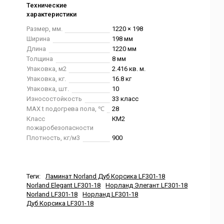
Технические
характеристики
Размер, мм.
1220 × 198
Ширина
198 мм
Длина
1220 мм
Толщина
8 мм
Упаковка, м2
2.416 кв. м.
Упаковка, кг.
16.8 кг
Упаковка, шт.
10
Износостойкость
33 класс
MAX t подогрева пола, ℃
28
Класс
КМ2
пожаробезопасности
Плотность, кг/м3
900
Теги:
Ламинат Norland Дуб Корсика LF301-18
Norland Elegant LF301-18
Норланд Элегант LF301-18
Norland LF301-18
Норланд LF301-18
Дуб Корсика LF301-18