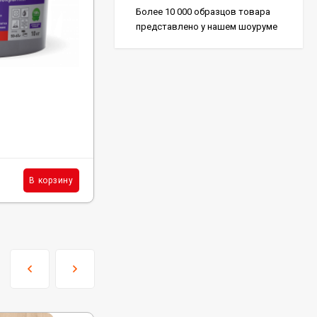
Более 10 000 образцов товара
представлено у нашем шоуруме
Код:
H850
Клей Homakoll 850 - 5Кг
В наличии: 139 шт.
6 900
₽
шт.
В корзину
В корзину
/