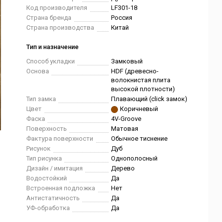
Код производителя
LF301-18
Страна бренда
Россия
Страна производства
Китай
Тип и назначение
Способ укладки
Замковый
Основа
HDF (древесно-
волокнистая плита
высокой плотности)
Тип замка
Плавающий (click замок)
Цвет
Коричневый
Фаска
4V-Groove
Поверхность
Матовая
Фактура поверхности
Обычное тиснение
Рисунок
Дуб
Тип рисунка
Однополосный
Дизайн / имитация
Дерево
Водостойкий
Да
Встроенная подложка
Нет
Антистатичность
Да
УФ-обработка
Да