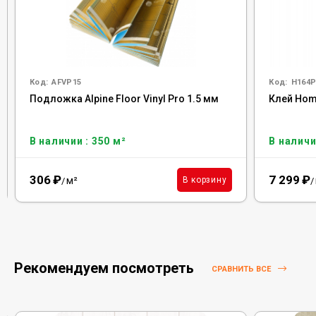
Код:
AFVP15
Код:
H164P
Подложка Alpine Floor Vinyl Pro 1.5 мм
Клей Homa
В наличии : 350 м²
В наличи
306
₽
7 299
₽
м²
В корзину
/
/
Рекомендуем посмотреть
СРАВНИТЬ ВСЕ