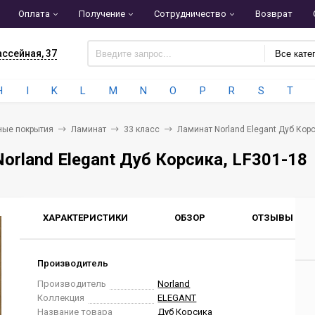
Оплата
Получение
Сотрудничество
Возврат
ассейная, 37
Все кате
H
I
K
L
M
N
O
P
R
S
T
ные покрытия
Ламинат
33 класс
Ламинат Norland Elegant Дуб Корс
orland Elegant Дуб Корсика, LF301-18
ХАРАКТЕРИСТИКИ
ОБЗОР
ОТЗЫВЫ
0
Производитель
Производитель
Norland
Коллекция
ELEGANT
Название товара
Дуб Корсика