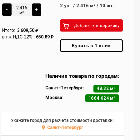
2
уп.
/
2.416
м²
/
10
шт.
-
+
м²
Добавить в корзиину
Итого:
3 609,50
₽
в т.ч. НДС-22%:
650,89
₽
Купить в 1 клик
Наличие товара по городам:
Санкт-Петербург:
48.32 м²
Москва:
1664.624 м²
Укажите город для расчета стоимости доставки:
Санкт-Петербург