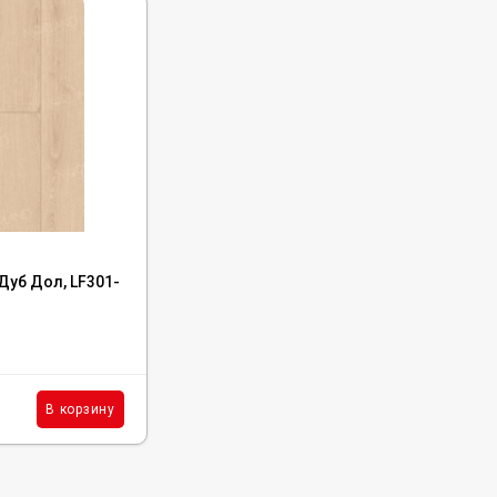
Код:
LF301-04
Дуб Дол, LF301-
Ламинат Norland Elegant Дуб Тасмания,
LF301-04
В наличии : 477 м²
1 494
₽
м²
В корзину
В корзину
/