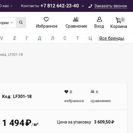
+7 812 642-23-40
О нас
Контакты
Заказать звонок
0
гории
Избранное
Сравнение
Вход
Корзина
V
Z
Г
Д
Л
С
Т
Ц
Все бренды
ика, LF301-18
В
К
Код:
LF301-18
избранное
сравнению
1 494
₽
Цена за упаковку:
3 609,50
₽
м²
/