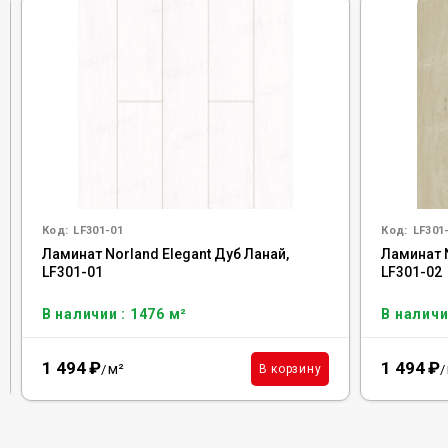
Код:
LF301-01
Код:
LF301
Ламинат Norland Elegant Дуб Ланай,
Ламинат N
LF301-01
LF301-02
В наличии : 1476 м²
В наличи
1 494
₽
1 494
₽
м²
В корзину
/
/