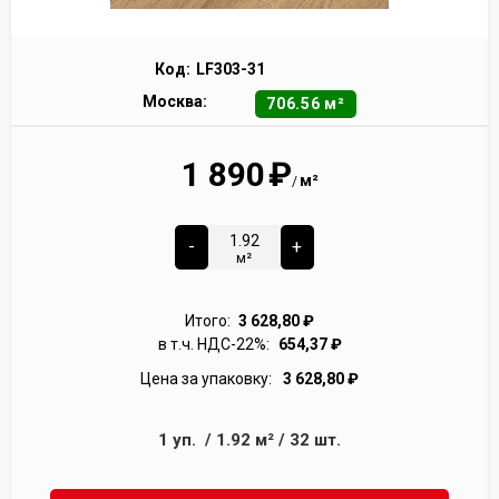
Код:
LF303-31
Москва:
706.56 м²
1 890
₽
м²
/
-
+
м²
Итого:
3 628,80
₽
в т.ч. НДС-22%:
654,37
₽
Цена за упаковку:
3 628,80
₽
1
уп.
/
1.92
м²
/
32
шт.