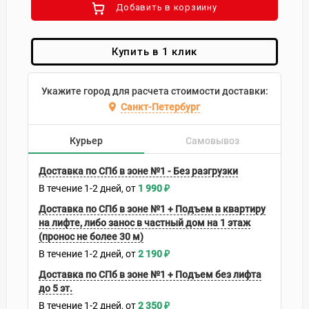
Добавить в корзиину
Купить в 1 клик
Укажите город для расчета стоимости доставки:
Санкт-Петербург
Курьер
Самовывоз
Доставка по СПб в зоне №1 - Без разгрузки
В течение
1-2
дней
1 990
₽
Доставка по СПб в зоне №1 + Подъем в квартиру
на лифте, либо занос в частный дом на 1 этаж
(пронос не более 30 м)
В течение
1-2
дней
2 190
₽
Доставка по СПб в зоне №1 + Подъем без лифта
до 5 эт.
В течение
1-2
дней
2 350
₽