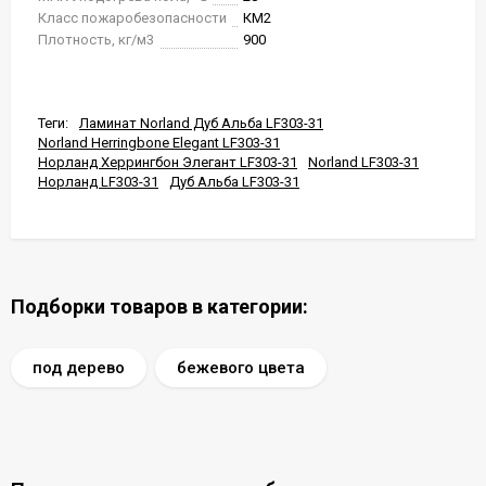
Класс пожаробезопасности
КМ2
Плотность, кг/м3
900
Теги:
Ламинат Norland Дуб Альба LF303-31
Norland Herringbone Elegant LF303-31
Норланд Херрингбон Элегант LF303-31
Norland LF303-31
Норланд LF303-31
Дуб Альба LF303-31
Подборки товаров в категории:
под дерево
бежевого цвета