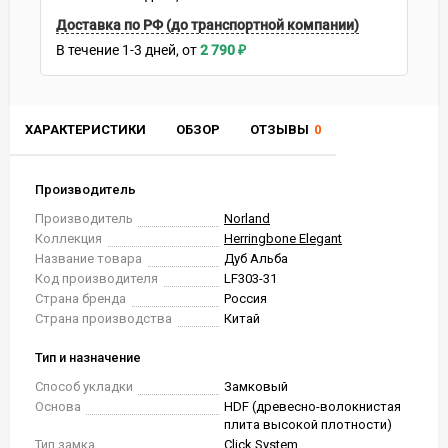
Доставка по РФ (до транспортной компании)
В течение
1-3
дней
2 790
₽
ХАРАКТЕРИСТИКИ
ОБЗОР
ОТЗЫВЫ
0
Производитель
Производитель
Norland
Коллекция
Herringbone Elegant
Название товара
Дуб Альба
Код производителя
LF303-31
Страна бренда
Россия
Страна производства
Китай
Тип и назначение
Способ укладки
Замковый
Основа
HDF (древесно-волокнистая
плита высокой плотности)
Тип замка
Click System