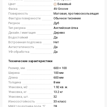
Цвет
Бежевый
Фаска
4V-Groove
Поверхность
Матовая, противоскользящая
Фактура поверхности
Обычное тиснение
Рисунок
Дуб
Тип рисунка
Английская ёлка
Дизайн / имитация
Дерево
Водостойкий
Да
Встроенная подложка
Нет
Антистатичность
Да
УФ-обработка
Да
Технические характеристики
Размер, мм.
600 × 100
Ширина
100 мм
Длина
600 мм
Толщина
8 мм
Упаковка, м2
1.92 кв. м.
Упаковка, кг.
13.2 кг
Упаковка, шт.
32
Износостойкость
33 класс
MAX t подогрева пола, ℃
28