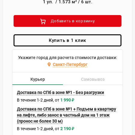
1
уп.
/
1.573
м²
/
6
шт.
Добавить в корзиину
Купить в 1 клик
Укажите город для расчета стоимости доставки:
Санкт-Петербург
Курьер
Самовывоз
Доставка по СПб в зоне №1 - Без разгрузки
В течение
1-2
дней
1 990
₽
Доставка по СПб в зоне №1 + Подъем в квартиру
на лифте, либо занос в частный дом на 1 этаж
(пронос не более 30 м)
В течение
1-2
дней
2 190
₽