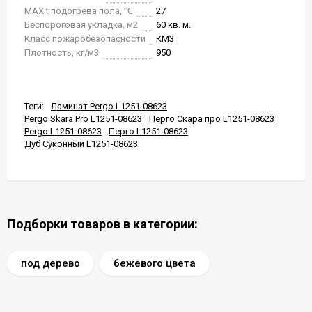
MAX t подогрева пола, ℃
27
Беспороговая укладка, м2
60 кв. м.
Класс пожаробезопасности
КМ3
Плотность, кг/м3
950
Теги:
Ламинат Pergo L1251-08623
Pergo Skara Pro L1251-08623
Перго Скара про L1251-08623
Pergo L1251-08623
Перго L1251-08623
Дуб Суконный L1251-08623
Подборки товаров в категории:
под дерево
бежевого цвета