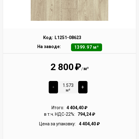
Код:
L1251-08623
На заводе:
1399.97 м²
2 800
₽
м²
/
-
+
м²
Итого:
4 404,40
₽
в т.ч. НДС-22%:
794,24
₽
Цена за упаковку:
4 404,40
₽