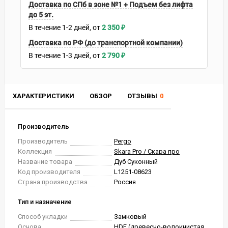
Доставка по СПб в зоне №1 + Подъем без лифта
до 5 эт.
В течение
1-2
дней
2 350
₽
Доставка по РФ (до транспортной компании)
В течение
1-3
дней
2 790
₽
ХАРАКТЕРИСТИКИ
ОБЗОР
ОТЗЫВЫ
0
Производитель
Производитель
Pergo
Коллекция
Skara Pro / Скара про
Название товара
Дуб Суконный
Код производителя
L1251-08623
Страна производства
Россия
Тип и назначение
Способ укладки
Замковый
Основа
HDF (древесно-волокнистая