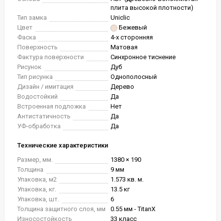
плита высокой плотности)
Тип замка
Uniclic
Цвет
Бежевый
Фаска
4-х сторонняя
Поверхность
Матовая
Фактура поверхности
Синхронное тиснение
Рисунок
Дуб
Тип рисунка
Однополосный
Дизайн / имитация
Дерево
Водостойкий
Да
Встроенная подложка
Нет
Антистатичность
Да
УФ-обработка
Да
Технические характеристики
Размер, мм.
1380 × 190
Толщина
9 мм
Упаковка, м2
1.573 кв. м.
Упаковка, кг.
13.5 кг
Упаковка, шт.
6
Толщина защитного слоя, мм
0.55 мм - TitanX
Износостойкость
33 класс