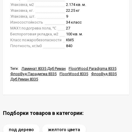
Упаковка, м2
2.174 кв. м.
Упаковка, кг.
22.25 кг
Упаковка, шт.
9
Износостойкость
34 класс
MAX t подогрева пола, ℃
27
Беспороговая укладка, м2
100 кв. м.
Класс пожаробезопасности
КМ5
Плотность, кг/м3
840
Теги:
Ламинат 8335 Дуб Риман
FloorWood Paradigma 8335
ФлорВуд Парадигма 8335
FloorWood 8335
ФлорВуд 8335
Дуб Риман 8335
Подборки товаров в категории:
под дерево
желтого цвета