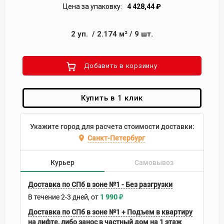
Цена за упаковку:
4 428,44
₽
2
уп.
/
2.174
м²
/
9
шт.
Добавить в корзиину
Купить в 1 клик
Укажите город для расчета стоимости доставки:
Санкт-Петербург
Курьер
Самовывоз
Доставка по СПб в зоне №1 - Без разгрузки
В течение
2-3
дней
1 990
₽
Доставка по СПб в зоне №1 + Подъем в квартиру
на лифте, либо занос в частный дом на 1 этаж