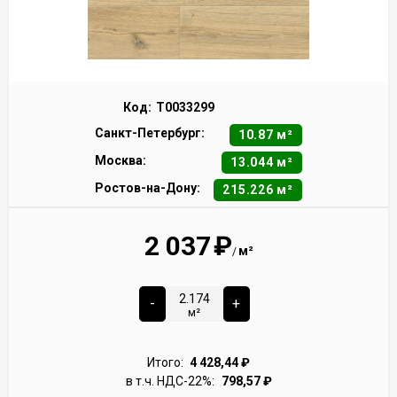
Код:
Т0033299
Санкт-Петербург:
10.87 м²
Москва:
13.044 м²
Ростов-на-Дону:
215.226 м²
2 037
₽
м²
/
-
+
м²
Итого:
4 428,44
₽
в т.ч. НДС-22%:
798,57
₽