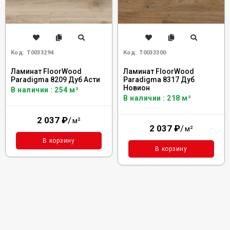
Код:
Т0033294
Код:
Т0033300
Ламинат FloorWood
Ламинат FloorWood
Paradigma 8209 Дуб Асти
Paradigma 8317 Дуб
Новион
В наличии : 254 м²
В наличии : 218 м²
2 037
₽
/
м²
2 037
₽
/
м²
В корзину
В корзину