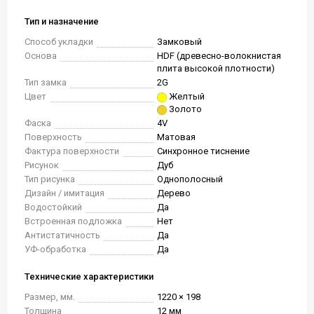
Тип и назначение
Способ укладки
Замковый
Основа
HDF (древесно-волокнистая
плита высокой плотности)
Тип замка
2G
Цвет
Желтый
Золото
Фаска
4V
Поверхность
Матовая
Фактура поверхности
Синхронное тиснение
Рисунок
Дуб
Тип рисунка
Однополосный
Дизайн / имитация
Дерево
Водостойкий
Да
Встроенная подложка
Нет
Антистатичность
Да
УФ-обработка
Да
Технические характеристики
Размер, мм.
1220 × 198
Толщина
12 мм