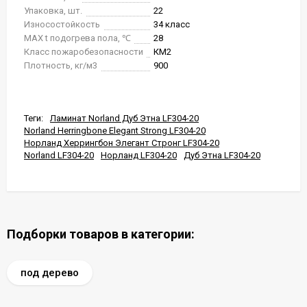
Упаковка, шт.
22
Износостойкость
34 класс
MAX t подогрева пола, ℃
28
Класс пожаробезопасности
КМ2
Плотность, кг/м3
900
Теги:
Ламинат Norland Дуб Этна LF304-20
Norland Herringbone Elegant Strong LF304-20
Норланд Херрингбон Элегант Стронг LF304-20
Norland LF304-20
Норланд LF304-20
Дуб Этна LF304-20
Подборки товаров в категории:
под дерево