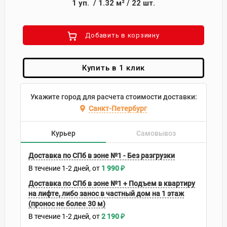
1
уп.
/
1.32
м²
/
22
шт.
Добавить в корзиину
Купить в 1 клик
Укажите город для расчета стоимости доставки:
Санкт-Петербург
Курьер
Самовывоз
Доставка по СПб в зоне №1 - Без разгрузки
В течение
1-2
дней
1 990
₽
Доставка по СПб в зоне №1 + Подъем в квартиру
на лифте, либо занос в частный дом на 1 этаж
(пронос не более 30 м)
В течение
1-2
дней
2 190
₽