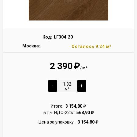
Код:
LF304-20
Москва:
Осталось 9.24 м²
2 390
₽
м²
/
-
+
м²
Итого:
3 154,80
₽
в т.ч. НДС-22%:
568,90
₽
Цена за упаковку:
3 154,80
₽