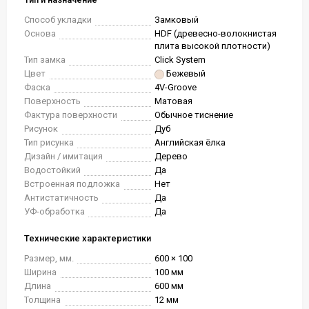
Способ укладки
Замковый
Основа
HDF (древесно-волокнистая
плита высокой плотности)
Тип замка
Click System
Цвет
Бежевый
Фаска
4V-Groove
Поверхность
Матовая
Фактура поверхности
Обычное тиснение
Рисунок
Дуб
Тип рисунка
Английская ёлка
Дизайн / имитация
Дерево
Водостойкий
Да
Встроенная подложка
Нет
Антистатичность
Да
УФ-обработка
Да
Технические характеристики
Размер, мм.
600 × 100
Ширина
100 мм
Длина
600 мм
Толщина
12 мм