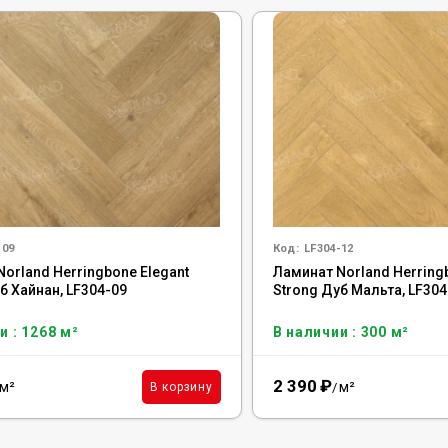
-09
Код:
LF304-12
orland Herringbone Elegant
Ламинат Norland Herring
б Хайнан, LF304-09
Strong Дуб Мальта, LF304
и : 1268 м²
В наличии : 300 м²
2 390
₽
м²
м²
В корзину
/