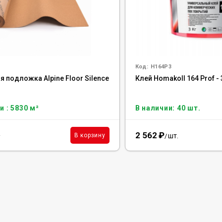
Код:
H164P3
 подложка Alpine Floor Silence
Клей Homakoll 164 Prof - 
и : 5830 м²
В наличии: 40 шт.
2 562
₽
²
шт.
В корзину
/