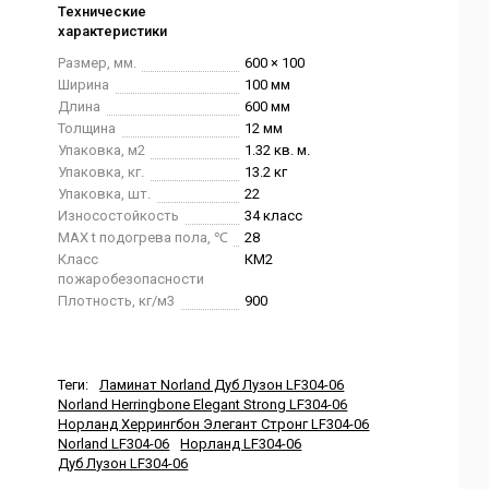
Технические
характеристики
Размер, мм.
600 × 100
Ширина
100 мм
Длина
600 мм
Толщина
12 мм
Упаковка, м2
1.32 кв. м.
Упаковка, кг.
13.2 кг
Упаковка, шт.
22
Износостойкость
34 класс
MAX t подогрева пола, ℃
28
Класс
КМ2
пожаробезопасности
Плотность, кг/м3
900
Теги:
Ламинат Norland Дуб Лузон LF304-06
Norland Herringbone Elegant Strong LF304-06
Норланд Херрингбон Элегант Стронг LF304-06
Norland LF304-06
Норланд LF304-06
Дуб Лузон LF304-06