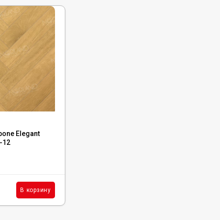
Код:
LF304-13
bone Elegant
Ламинат Norland Herringbone Elegant
-12
Strong Дуб Помона, LF304-13
В наличии : 19 м²
2 390
₽
м²
В корзину
В корзину
/