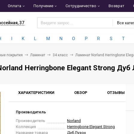
Оплата
Получение
Сотрудничество
Возврат
ассейная, 37
Все кате
H
I
K
L
M
N
O
P
R
S
T
ные покрытия
Ламинат
34 класс
Ламинат Norland Herringbone Elega
orland Herringbone Elegant Strong Дуб
ХАРАКТЕРИСТИКИ
ОБЗОР
ОТЗЫВЫ
0
Производитель
Производитель
Norland
Коллекция
Herringbone Elegant Strong
Название товара
Дуб Лузон