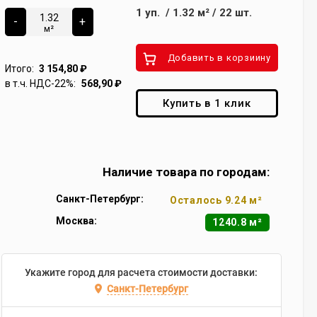
1
уп.
/
1.32
м²
/
22
шт.
-
+
м²
Добавить в корзиину
Итого:
3 154,80
₽
в т.ч. НДС-22%:
568,90
₽
Купить в 1 клик
Наличие товара по городам:
Санкт-Петербург:
Осталось 9.24 м²
Москва:
1240.8 м²
Укажите город для расчета стоимости доставки:
Санкт-Петербург