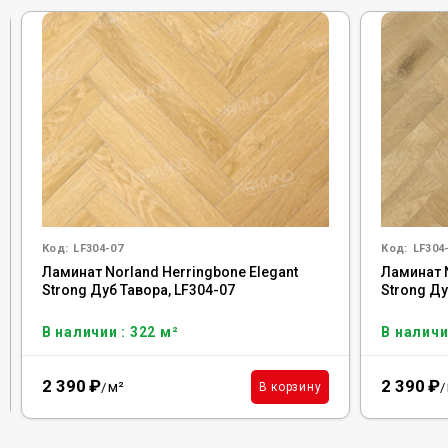
Код:
LF304-07
Код:
LF304
Ламинат Norland Herringbone Elegant
Ламинат N
Strong Дуб Тавора, LF304-07
Strong Ду
В наличии : 322 м²
В наличи
2 390
₽
2 390
₽
м²
В корзину
/
/