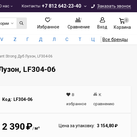
+7 812 642-23-40
О нас
Контакты
Заказать звонок
0
гории
Избранное
Сравнение
Вход
Корзина
V
Z
Г
Д
Л
С
Т
Ц
Все бренды
nt Strong Дуб Лузон, LF304-06
 Лузон, LF304-06
В
К
Код:
LF304-06
избранное
сравнению
2 390
₽
Цена за упаковку:
3 154,80
₽
м²
/