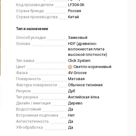
Код производителя
LF304-06
Страна бренда
Россия
Страна производства
Китай
Тип и назначение
Способ укладки
Замковый
Основа
HDF (древесно-
волокнистая плита
высокой плотности)
Тип замка
Click System
Цвет
Светло-коричневый
Фаска
4V-Groove
Поверхность
Матовая
Фактура поверхности
Обычное тиснение
Рисунок
Дуб
Тип рисунка
Английская ёлка
Дизайн / имитация
Дерево
Водостойкий
Да
Встроенная подложка
Нет
Антистатичность
Да
УФ-обработка
Да