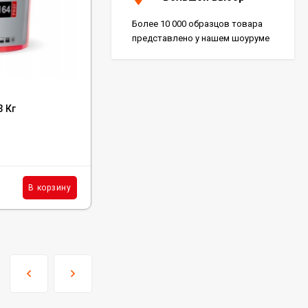
Более 10 000 образцов товара
представлено у нашем шоуруме
Код:
H850
3 Кг
Клей Homakoll 850 - 5Кг
В наличии: 139 шт.
6 900
₽
шт.
В корзину
В корзину
/