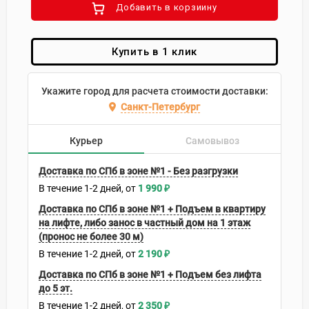
Добавить в корзиину
Купить в 1 клик
Укажите город для расчета стоимости доставки:
Санкт-Петербург
Курьер
Самовывоз
Доставка по СПб в зоне №1 - Без разгрузки
В течение
1-2
дней
1 990
₽
Доставка по СПб в зоне №1 + Подъем в квартиру
на лифте, либо занос в частный дом на 1 этаж
(пронос не более 30 м)
В течение
1-2
дней
2 190
₽
Доставка по СПб в зоне №1 + Подъем без лифта
до 5 эт.
В течение
1-2
дней
2 350
₽