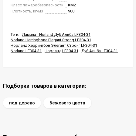
Класс пожаробезопасности
КМ2
Плотность, кг/м3
900
Теги:
Ламинат Norland Дуб Альба LF304-31
Norland Herringbone Elegant Strong LF304-31
Норланд Херрингбон Элегант Стронг LF304-31
Norland LF304-31
Норланд LF304-31
Дуб Альба LF304-31
Подборки товаров в категории:
под дерево
бежевого цвета