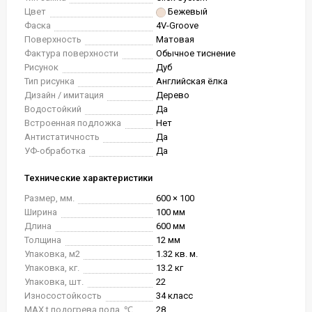
Цвет
Бежевый
Фаска
4V-Groove
Поверхность
Матовая
Фактура поверхности
Обычное тиснение
Рисунок
Дуб
Тип рисунка
Английская ёлка
Дизайн / имитация
Дерево
Водостойкий
Да
Встроенная подложка
Нет
Антистатичность
Да
УФ-обработка
Да
Технические характеристики
Размер, мм.
600 × 100
Ширина
100 мм
Длина
600 мм
Толщина
12 мм
Упаковка, м2
1.32 кв. м.
Упаковка, кг.
13.2 кг
Упаковка, шт.
22
Износостойкость
34 класс
MAX t подогрева пола, ℃
28