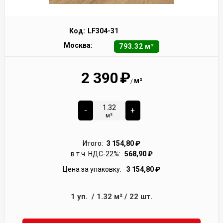
Код:
LF304-31
Москва:
793.32 м²
2 390
₽
м²
/
-
+
м²
Итого:
3 154,80
₽
в т.ч. НДС-22%:
568,90
₽
Цена за упаковку:
3 154,80
₽
1
уп.
/
1.32
м²
/
22
шт.