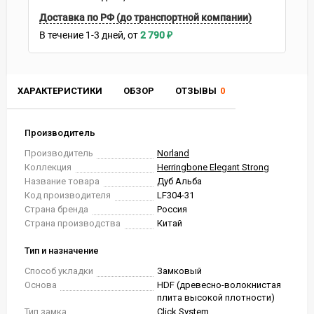
Доставка по РФ (до транспортной компании)
В течение
1-3
дней
2 790
₽
ХАРАКТЕРИСТИКИ
ОБЗОР
ОТЗЫВЫ
0
Производитель
Производитель
Norland
Коллекция
Herringbone Elegant Strong
Название товара
Дуб Альба
Код производителя
LF304-31
Страна бренда
Россия
Страна производства
Китай
Тип и назначение
Способ укладки
Замковый
Основа
HDF (древесно-волокнистая
плита высокой плотности)
Тип замка
Click System