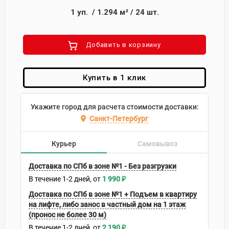
1
уп.
/
1.294
м²
/
24
шт.
Добавить в корзиину
Купить в 1 клик
Укажите город для расчета стоимости доставки:
Санкт-Петербург
Курьер
Самовывоз
Доставка по СПб в зоне №1 - Без разгрузки
В течение
1-2
дней
1 990
₽
Доставка по СПб в зоне №1 + Подъем в квартиру
на лифте, либо занос в частный дом на 1 этаж
(пронос не более 30 м)
В течение
1-2
дней
2 190
₽