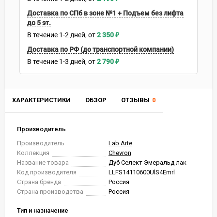
Доставка по СПб в зоне №1 + Подъем без лифта
до 5 эт.
В течение
1-2
дней
2 350
₽
Доставка по РФ (до транспортной компании)
В течение
1-3
дней
2 790
₽
ХАРАКТЕРИСТИКИ
ОБЗОР
ОТЗЫВЫ
0
Производитель
Производитель
Lab Arte
Коллекция
Chevron
Название товара
Дуб Селект Эмеральд лак
Код производителя
LLFS14110600UlS4Emrl
Страна бренда
Россия
Страна производства
Россия
Тип и назначение