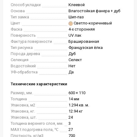
Способ укладки
Клеевой
Основа
Влагостойкая фанера + дуб
Тип замка
Шип-паз
Цвет
Светло-коричневый
Фаска
4-х сторонняя
Поверхность
UV лак
Фактура поверхности
Брашированная
Тип рисунка
Французская ёлка
Порода дерева
Дуб
Селекция
Селект
Водостойкий
Нет
УФ-обработка
Да
Технические характеристики
Размер, мм.
600 × 110
Толщина
14 мм
Упаковка, м2
1.294 кв. м.
Упаковка, кг.
12.94 кг
Упаковка, шт.
24
Толщина верхнего слоя, мм.
3
MAX t подогрева пола, ℃
27
Плотность, кг/м3
700