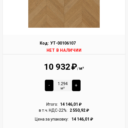
Код:
УТ-00106107
НЕТ В НАЛИЧИИ
10 932
₽
м²
/
-
+
м²
Итого:
14 146,01
₽
в т.ч. НДС-22%:
2 550,92
₽
Цена за упаковку:
14 146,01
₽