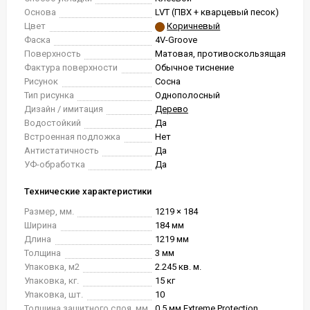
Основа
LVT (ПВХ + кварцевый песок)
Цвет
Коричневый
Фаска
4V-Groove
Поверхность
Матовая, противоскользящая
Фактура поверхности
Обычное тиснение
Рисунок
Сосна
Тип рисунка
Однополосный
Дизайн / имитация
Дерево
Водостойкий
Да
Встроенная подложка
Нет
Антистатичность
Да
УФ-обработка
Да
Технические характеристики
Размер, мм.
1219 × 184
Ширина
184 мм
Длина
1219 мм
Толщина
3 мм
Упаковка, м2
2.245 кв. м.
Упаковка, кг.
15 кг
Упаковка, шт.
10
Толщина защитного слоя, мм
0.5 мм Extreme Protection