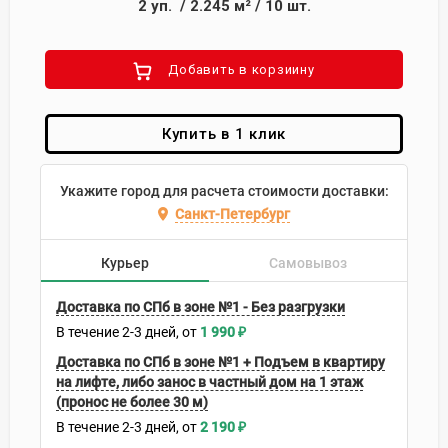
2
уп.
/
2.245
м²
/
10
шт.
Добавить в корзиину
Купить в 1 клик
Укажите город для расчета стоимости доставки:
Санкт-Петербург
Курьер
Самовывоз
Доставка по СПб в зоне №1 - Без разгрузки
В течение
2-3
дней
1 990
₽
Доставка по СПб в зоне №1 + Подъем в квартиру
на лифте, либо занос в частный дом на 1 этаж
(пронос не более 30 м)
В течение
2-3
дней
2 190
₽