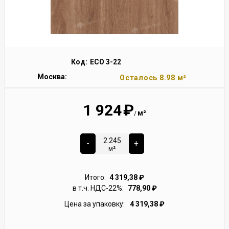
Код:
ECO 3-22
Москва:
Осталось 8.98 м²
1 924
₽
м²
/
-
+
м²
Итого:
4 319,38
₽
в т.ч. НДС-22%:
778,90
₽
Цена за упаковку:
4 319,38
₽