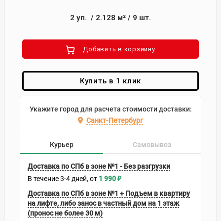
2
уп.
/
2.128
м²
/
9
шт.
Добавить в корзиину
Купить в 1 клик
Укажите город для расчета стоимости доставки:
Санкт-Петербург
Курьер
Самовывоз
Доставка по СПб в зоне №1 - Без разгрузки
В течение
3-4
дней
1 990
₽
Доставка по СПб в зоне №1 + Подъем в квартиру
на лифте, либо занос в частный дом на 1 этаж
(пронос не более 30 м)