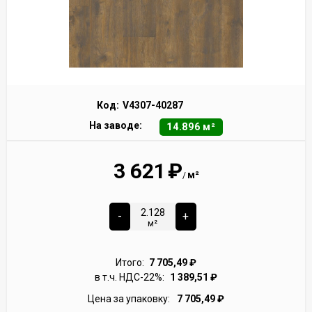
Код:
V4307-40287
На заводе:
14.896 м²
3 621
₽
м²
/
-
+
м²
Итого:
7 705,49
₽
в т.ч. НДС-22%:
1 389,51
₽
Цена за упаковку:
7 705,49
₽