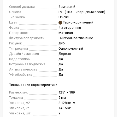
Способ укладки
Замковый
Основа
LVT (ПВХ + кварцевый песок)
Тип замка
Uniclic
Цвет
Темно-коричневый
Фаска
4-х сторонняя
Поверхность
Матовая
Фактура поверхности
Синхронное тиснение
Рисунок
Дуб
Тип рисунка
Однополосный
Дизайн / имитация
Дерево
Водостойкий
Да
Встроенная подложка
Да
Антистатичность
Да
УФ-обработка
Да
Технические характеристики
Размер, мм.
1251 × 189
Толщина
5 мм
Упаковка, м2
2.128 кв. м.
Упаковка, кг.
14.15 кг
Упаковка, шт.
9