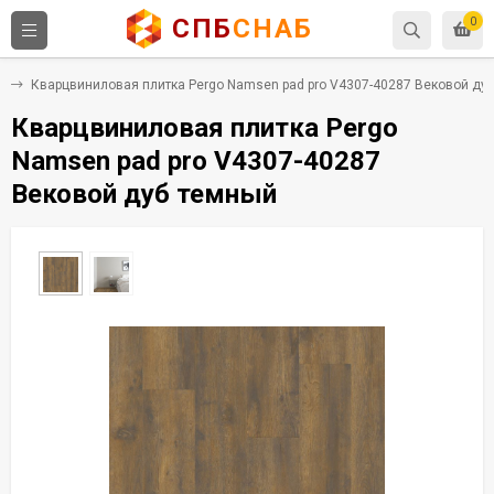
СПБ
СНАБ
0
Х
Кварцвиниловая плитка Pergo Namsen pad pro V4307-40287 Вековой ду
Кварцвиниловая плитка Pergo
Namsen pad pro V4307-40287
Вековой дуб темный