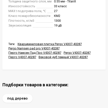
Толщина защитного слоя, мм
0.55 мм - TitanX
Износостойкость
33 класс
MAX t подогрева пола, ℃
27
Класс пожаробезопасности
КМ2
Плотность, кг/м3
1300
Звукоизоляция
19 дБ
Теги:
Кварцвиниловая плитка Pergo V4307-40287
Pergo Namsen pad pro V4307-40287
Перго Намсен Пад Про V4307-40287
Pergo V4307-40287
Перго V4307-40287
Вековой дуб темный V4307-40287
Подборки товаров в категории:
под дерево