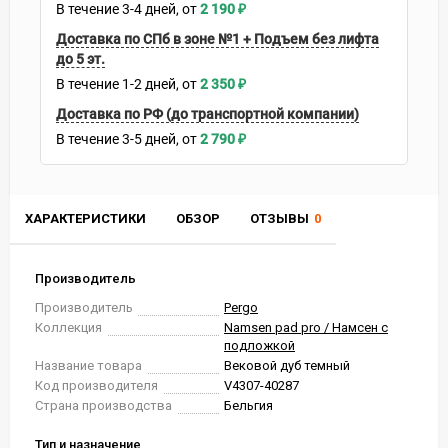
В течение
3-4
дней
2 190
₽
Доставка по СПб в зоне №1 + Подъем без лифта
до 5 эт.
В течение
1-2
дней
2 350
₽
Доставка по РФ (до транспортной компании)
В течение
3-5
дней
2 790
₽
ХАРАКТЕРИСТИКИ
ОБЗОР
ОТЗЫВЫ
0
Производитель
Производитель
Pergo
Коллекция
Namsen pad pro / Намсен с
подложкой
Название товара
Вековой дуб темный
Код производителя
V4307-40287
Страна производства
Бельгия
Тип и назначение