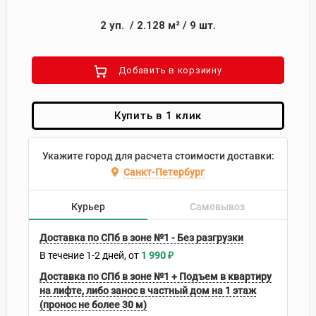
2
уп.
/
2.128
м²
/
9
шт.
Добавить в корзиину
Купить в 1 клик
Укажите город для расчета стоимости доставки:
Санкт-Петербург
Курьер
Самовывоз
Доставка по СПб в зоне №1 - Без разгрузки
В течение
1-2
дней
1 990
₽
Доставка по СПб в зоне №1 + Подъем в квартиру
на лифте, либо занос в частный дом на 1 этаж
(пронос не более 30 м)