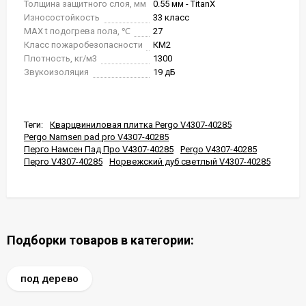
Толщина защитного слоя, мм
0.55 мм - TitanX
Износостойкость
33 класс
MAX t подогрева пола, ℃
27
Класс пожаробезопасности
КМ2
Плотность, кг/м3
1300
Звукоизоляция
19 дБ
Теги:
Кварцвиниловая плитка Pergo V4307-40285
Pergo Namsen pad pro V4307-40285
Перго Намсен Пад Про V4307-40285
Pergo V4307-40285
Перго V4307-40285
Норвежский дуб светлый V4307-40285
Подборки товаров в категории:
под дерево