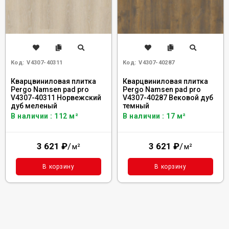
Код:
V4307-40311
Код:
V4307-40287
Кварцвиниловая плитка
Кварцвиниловая плитка
Pergo Namsen pad pro
Pergo Namsen pad pro
V4307-40311 Норвежский
V4307-40287 Вековой дуб
дуб меленый
темный
В наличии : 112 м²
В наличии : 17 м²
3 621
₽
/
3 621
₽
/
м²
м²
В корзину
В корзину