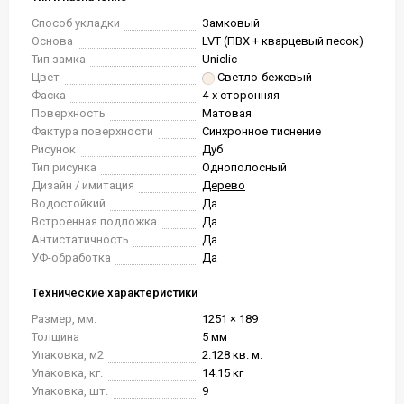
Способ укладки
Замковый
Основа
LVT (ПВХ + кварцевый песок)
Тип замка
Uniclic
Цвет
Светло-бежевый
Фаска
4-х сторонняя
Поверхность
Матовая
Фактура поверхности
Синхронное тиснение
Рисунок
Дуб
Тип рисунка
Однополосный
Дизайн / имитация
Дерево
Водостойкий
Да
Встроенная подложка
Да
Антистатичность
Да
УФ-обработка
Да
Технические характеристики
Размер, мм.
1251 × 189
Толщина
5 мм
Упаковка, м2
2.128 кв. м.
Упаковка, кг.
14.15 кг
Упаковка, шт.
9