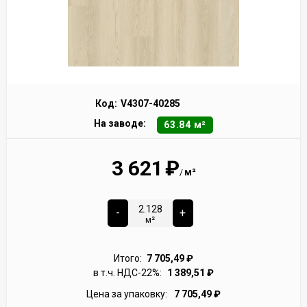
Код:
V4307-40285
На заводе:
63.84 м²
3 621
₽
м²
/
-
+
м²
Итого:
7 705,49
₽
в т.ч. НДС-22%:
1 389,51
₽
Цена за упаковку:
7 705,49
₽