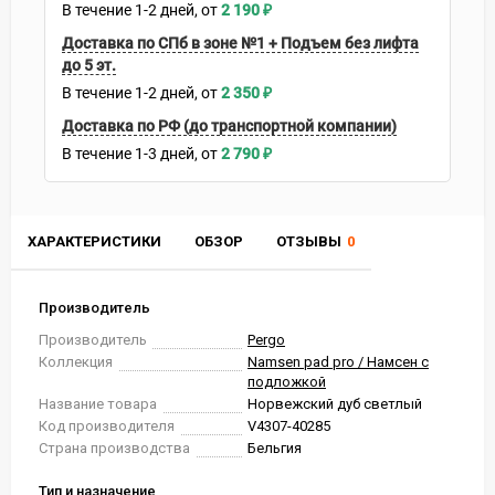
В течение
1-2
дней
2 190
₽
Доставка по СПб в зоне №1 + Подъем без лифта
до 5 эт.
В течение
1-2
дней
2 350
₽
Доставка по РФ (до транспортной компании)
В течение
1-3
дней
2 790
₽
ХАРАКТЕРИСТИКИ
ОБЗОР
ОТЗЫВЫ
0
Производитель
Производитель
Pergo
Коллекция
Namsen pad pro / Намсен с
подложкой
Название товара
Норвежский дуб светлый
Код производителя
V4307-40285
Страна производства
Бельгия
Тип и назначение