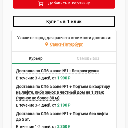
Добавить в корзиину
Купить в 1 клик
Укажите город для расчета стоимости доставки:
Санкт-Петербург
Курьер
Самовывоз
Доставка по СПб в зоне №1 - Без разгрузки
В течение
3-4
дней
1 990
₽
Доставка по СПб в зоне №1 + Подъем в квартиру
на лифте, либо занос в частный дом на 1 этаж
(пронос не более 30 м)
В течение
3-4
дней
2 190
₽
Доставка по СПб в зоне №1 + Подъем без лифта
до 5 эт.
В течение
1-2
дней
2 350
₽