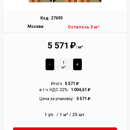
Код:
27693
Москва:
Осталось 3 м²
5 571
₽
м²
/
-
+
м²
Итого:
5 571
₽
в т.ч. НДС-22%:
1 004,61
₽
Цена за упаковку:
5 571
₽
1
уп.
/
1
м²
/
25
шт.