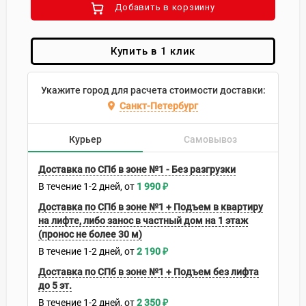
Добавить в корзиину
Купить в 1 клик
Укажите город для расчета стоимости доставки:
Санкт-Петербург
Курьер
Самовывоз
Доставка по СПб в зоне №1 - Без разгрузки
В течение
1-2
дней
1 990
₽
Доставка по СПб в зоне №1 + Подъем в квартиру
на лифте, либо занос в частный дом на 1 этаж
(пронос не более 30 м)
В течение
1-2
дней
2 190
₽
Доставка по СПб в зоне №1 + Подъем без лифта
до 5 эт.
В течение
1-2
дней
2 350
₽