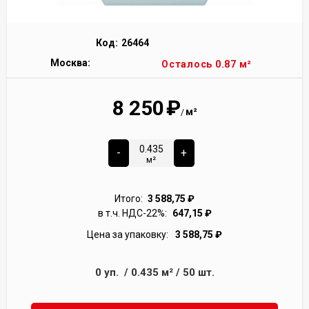
Код:
26464
Москва:
Осталось 0.87 м²
8 250
₽
м²
/
-
+
м²
Итого:
3 588,75
₽
в т.ч. НДС-22%:
647,15
₽
Цена за упаковку:
3 588,75
₽
0
уп.
/
0.435
м²
/
50
шт.