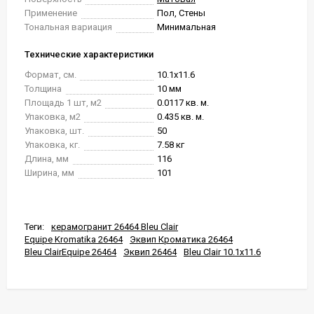
Применение
Пол, Стены
Тональная вариация
Минимальная
Технические характеристики
Формат, см.
10.1x11.6
Толщина
10 мм
Площадь 1 шт, м2
0.0117 кв. м.
Упаковка, м2
0.435 кв. м.
Упаковка, шт.
50
Упаковка, кг.
7.58 кг
Длина, мм
116
Ширина, мм
101
Теги:
керамогранит 26464 Bleu Сlair
Equipe Kromatika 26464
Эквип Кроматика 26464
Bleu СlairEquipe 26464
Эквип 26464
Bleu Сlair 10.1x11.6