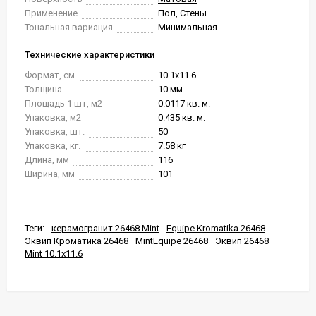
Применение
Пол, Стены
Тональная вариация
Минимальная
Технические характеристики
Формат, см.
10.1x11.6
Толщина
10 мм
Площадь 1 шт, м2
0.0117 кв. м.
Упаковка, м2
0.435 кв. м.
Упаковка, шт.
50
Упаковка, кг.
7.58 кг
Длина, мм
116
Ширина, мм
101
Теги:
керамогранит 26468 Mint
Equipe Kromatika 26468
Эквип Кроматика 26468
MintEquipe 26468
Эквип 26468
Mint 10.1x11.6