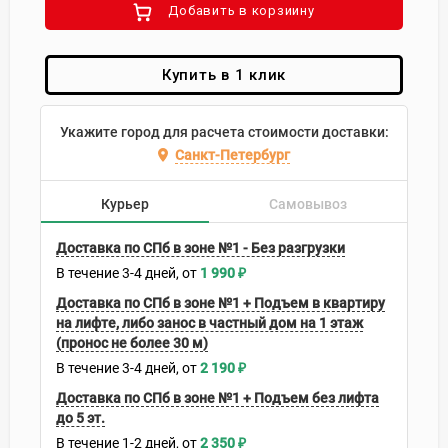
Добавить в корзиину
Купить в 1 клик
Укажите город для расчета стоимости доставки:
Санкт-Петербург
Курьер
Самовывоз
Доставка по СПб в зоне №1 - Без разгрузки
В течение
3-4
дней
1 990
₽
Доставка по СПб в зоне №1 + Подъем в квартиру
на лифте, либо занос в частный дом на 1 этаж
(пронос не более 30 м)
В течение
3-4
дней
2 190
₽
Доставка по СПб в зоне №1 + Подъем без лифта
до 5 эт.
В течение
1-2
дней
2 350
₽