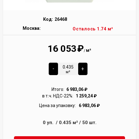
Код:
26468
Москва:
Осталось 1.74 м²
16 053
₽
м²
/
-
+
м²
Итого:
6 983,06
₽
в т.ч. НДС-22%:
1 259,24
₽
Цена за упаковку:
6 983,06
₽
0
уп.
/
0.435
м²
/
50
шт.