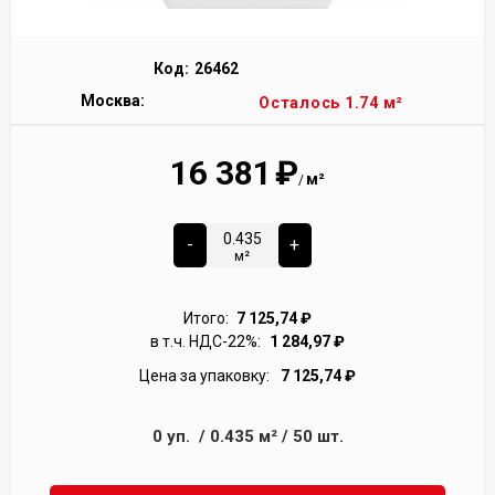
Код:
26462
Москва:
Осталось 1.74 м²
16 381
₽
м²
/
-
+
м²
Итого:
7 125,74
₽
в т.ч. НДС-22%:
1 284,97
₽
Цена за упаковку:
7 125,74
₽
0
уп.
/
0.435
м²
/
50
шт.