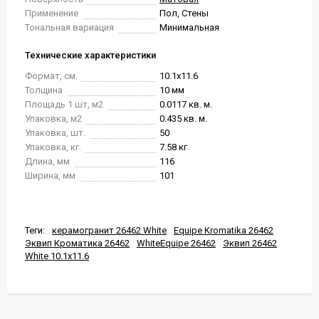
Применение
Пол, Стены
Тональная вариация
Минимальная
Технические характеристики
Формат, см.
10.1x11.6
Толщина
10 мм
Площадь 1 шт, м2
0.0117 кв. м.
Упаковка, м2
0.435 кв. м.
Упаковка, шт.
50
Упаковка, кг.
7.58 кг
Длина, мм
116
Ширина, мм
101
Теги:
керамогранит 26462 White
Equipe Kromatika 26462
Эквип Кроматика 26462
WhiteEquipe 26462
Эквип 26462
White 10.1x11.6