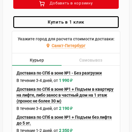
Добавить в корзиину
Купить в 1 клик
Укажите город для расчета стоимости доставки:
Санкт-Петербург
Курьер
Самовывоз
Доставка по СПб в зоне №1 - Без разгрузки
В течение
3-4
дней
1 990
₽
Доставка по СПб в зоне №1 + Подъем в квартиру
на лифте, либо занос в частный дом на 1 этаж
(пронос не более 30 м)
В течение
3-4
дней
2 190
₽
Доставка по СПб в зоне №1 + Подъем без лифта
до 5 эт.
В течение
1-2
дней
2 350
₽