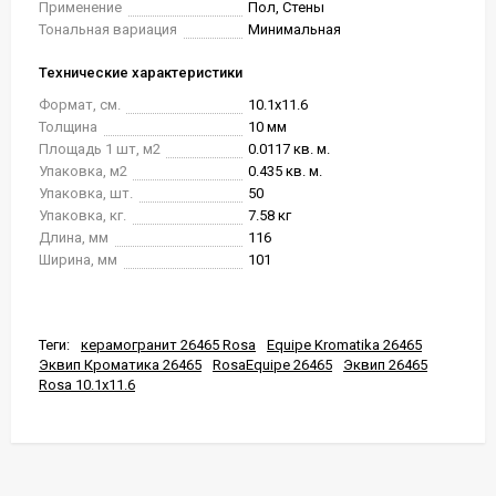
Применение
Пол, Стены
Тональная вариация
Минимальная
Технические характеристики
Формат, см.
10.1x11.6
Толщина
10 мм
Площадь 1 шт, м2
0.0117 кв. м.
Упаковка, м2
0.435 кв. м.
Упаковка, шт.
50
Упаковка, кг.
7.58 кг
Длина, мм
116
Ширина, мм
101
Теги:
керамогранит 26465 Rosa
Equipe Kromatika 26465
Эквип Кроматика 26465
RosaEquipe 26465
Эквип 26465
Rosa 10.1x11.6