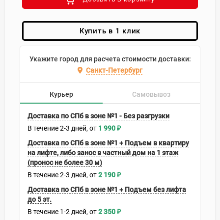
Купить в 1 клик
Укажите город для расчета стоимости доставки:
Санкт-Петербург
Курьер
Самовывоз
Доставка по СПб в зоне №1 - Без разгрузки
В течение
2-3
дней
1 990
₽
Доставка по СПб в зоне №1 + Подъем в квартиру
на лифте, либо занос в частный дом на 1 этаж
(пронос не более 30 м)
В течение
2-3
дней
2 190
₽
Доставка по СПб в зоне №1 + Подъем без лифта
до 5 эт.
В течение
1-2
дней
2 350
₽