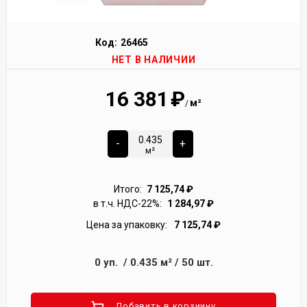
Код:
26465
НЕТ В НАЛИЧИИ
16 381
₽
м²
/
-
+
м²
Итого:
7 125,74
₽
в т.ч. НДС-22%:
1 284,97
₽
Цена за упаковку:
7 125,74
₽
0
уп.
/
0.435
м²
/
50
шт.
Добавить в корзиину