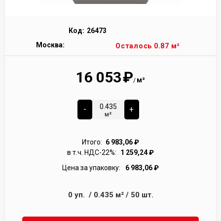
Код:
26473
Москва:
Осталось 0.87 м²
16 053
₽
м²
/
-
+
м²
Итого:
6 983,06
₽
в т.ч. НДС-22%:
1 259,24
₽
Цена за упаковку:
6 983,06
₽
0
уп.
/
0.435
м²
/
50
шт.