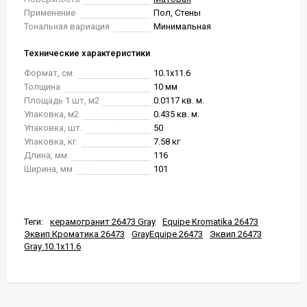
Применение
Пол, Стены
Тональная вариация
Минимальная
Технические характеристики
Формат, см.
10.1x11.6
Толщина
10 мм
Площадь 1 шт, м2
0.0117 кв. м.
Упаковка, м2
0.435 кв. м.
Упаковка, шт.
50
Упаковка, кг.
7.58 кг
Длина, мм
116
Ширина, мм
101
Теги:
керамогранит 26473 Gray
Equipe Kromatika 26473
Эквип Кроматика 26473
GrayEquipe 26473
Эквип 26473
Gray 10.1x11.6