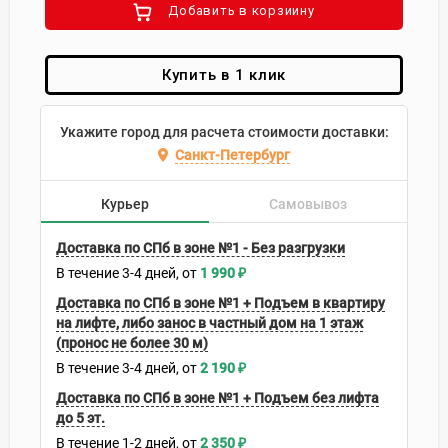
Добавить в корзиину
Купить в 1 клик
Укажите город для расчета стоимости доставки:
Санкт-Петербург
Курьер
Самовывоз
Доставка по СПб в зоне №1 - Без разгрузки
В течение
3-4
дней
1 990
₽
Доставка по СПб в зоне №1 + Подъем в квартиру
на лифте, либо занос в частный дом на 1 этаж
(пронос не более 30 м)
В течение
3-4
дней
2 190
₽
Доставка по СПб в зоне №1 + Подъем без лифта
до 5 эт.
В течение
1-2
дней
2 350
₽