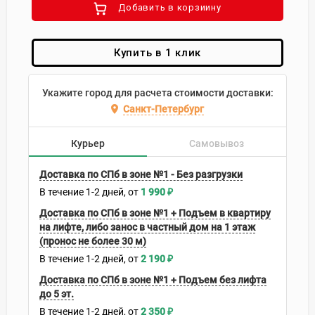
Добавить в корзиину
Купить в 1 клик
Укажите город для расчета стоимости доставки:
Санкт-Петербург
Курьер
Самовывоз
Доставка по СПб в зоне №1 - Без разгрузки
В течение
1-2
дней
1 990
₽
Доставка по СПб в зоне №1 + Подъем в квартиру
на лифте, либо занос в частный дом на 1 этаж
(пронос не более 30 м)
В течение
1-2
дней
2 190
₽
Доставка по СПб в зоне №1 + Подъем без лифта
до 5 эт.
В течение
1-2
дней
2 350
₽