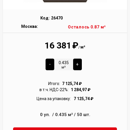
Код:
26470
Москва:
Осталось 0.87 м²
16 381
₽
м²
/
-
+
м²
Итого:
7 125,74
₽
в т.ч. НДС-22%:
1 284,97
₽
Цена за упаковку:
7 125,74
₽
0
уп.
/
0.435
м²
/
50
шт.