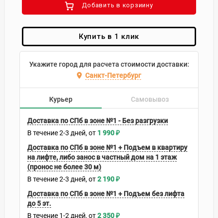
Добавить в корзиину
Купить в 1 клик
Укажите город для расчета стоимости доставки:
Санкт-Петербург
Курьер
Самовывоз
Доставка по СПб в зоне №1 - Без разгрузки
В течение
2-3
дней
1 990
₽
Доставка по СПб в зоне №1 + Подъем в квартиру
на лифте, либо занос в частный дом на 1 этаж
(пронос не более 30 м)
В течение
2-3
дней
2 190
₽
Доставка по СПб в зоне №1 + Подъем без лифта
до 5 эт.
В течение
1-2
дней
2 350
₽