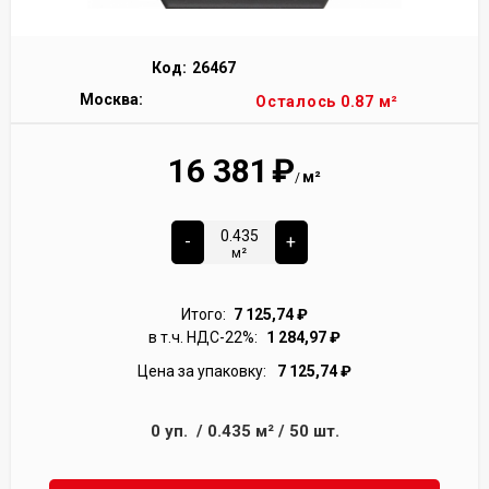
Код:
26467
Москва:
Осталось 0.87 м²
16 381
₽
м²
/
-
+
м²
Итого:
7 125,74
₽
в т.ч. НДС-22%:
1 284,97
₽
Цена за упаковку:
7 125,74
₽
0
уп.
/
0.435
м²
/
50
шт.