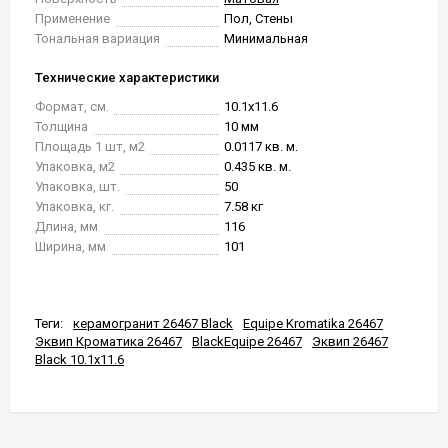
Применение
Пол, Стены
Тональная вариация
Минимальная
Технические характеристики
Формат, см.
10.1x11.6
Толщина
10 мм
Площадь 1 шт, м2
0.0117 кв. м.
Упаковка, м2
0.435 кв. м.
Упаковка, шт.
50
Упаковка, кг.
7.58 кг
Длина, мм
116
Ширина, мм
101
Теги:
керамогранит 26467 Black
Equipe Kromatika 26467
Эквип Кроматика 26467
BlackEquipe 26467
Эквип 26467
Black 10.1x11.6