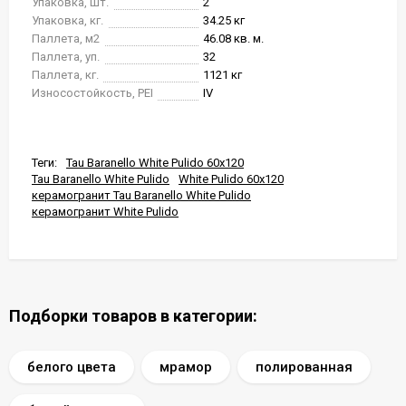
Упаковка, шт.
2
Упаковка, кг.
34.25 кг
Паллета, м2
46.08 кв. м.
Паллета, уп.
32
Паллета, кг.
1121 кг
Износостойкость, PEI
IV
Теги:
Tau Baranello White Pulido 60x120
Tau Baranello White Pulido
White Pulido 60x120
керамогранит Tau Baranello White Pulido
керамогранит White Pulido
Подборки товаров в категории:
белого цвета
мрамор
полированная