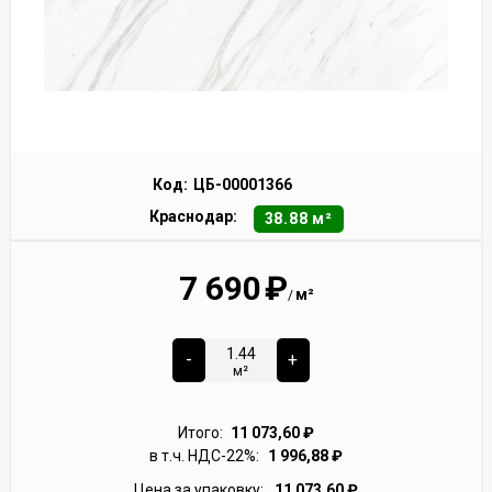
Код:
ЦБ-00001366
Краснодар:
38.88 м²
7 690
₽
м²
/
-
+
м²
Итого:
11 073,60
₽
в т.ч. НДС-22%:
1 996,88
₽
Цена за упаковку:
11 073,60
₽