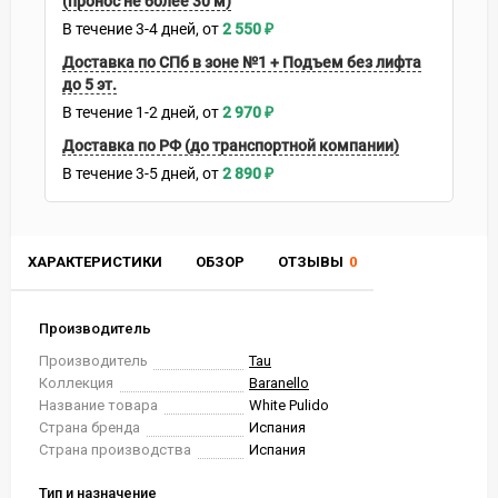
(пронос не более 30 м)
В течение
3-4
дней
2 550
₽
Доставка по СПб в зоне №1 + Подъем без лифта
до 5 эт.
В течение
1-2
дней
2 970
₽
Доставка по РФ (до транспортной компании)
В течение
3-5
дней
2 890
₽
ХАРАКТЕРИСТИКИ
ОБЗОР
ОТЗЫВЫ
0
Производитель
Производитель
Tau
Коллекция
Baranello
Название товара
White Pulido
Страна бренда
Испания
Страна производства
Испания
Тип и назначение