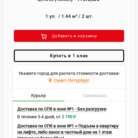
1
уп.
/
1.44
м²
/
2
шт.
Добавить в корзиину
Купить в 1 клик
Укажите город для расчета стоимости доставки:
Санкт-Петербург
Курьер
Самовывоз
Доставка по СПб в зоне №1 - Без разгрузки
В течение
3-4
дней
2 190
₽
Доставка по СПб в зоне №1 + Подъем в квартиру
на лифте, либо занос в частный дом на 1 этаж