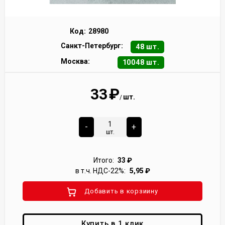
Код:
28980
Санкт-Петербург:
48 шт.
Москва:
10048 шт.
33
₽
шт.
/
-
+
шт.
Итого:
33
₽
в т.ч. НДС-22%:
5,95
₽
Добавить в корзиину
Купить в 1 клик