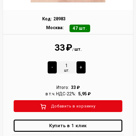
Код:
28983
Москва:
47 шт.
33
₽
шт.
/
-
+
шт.
Итого:
33
₽
в т.ч. НДС-22%:
5,95
₽
Добавить в корзиину
Купить в 1 клик