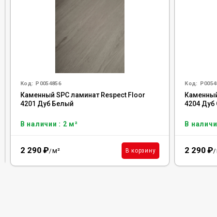
Код:
Р0054856
Код:
Р0054
Каменный SPC ламинат Respect Floor
Каменный
4201 Дуб Белый
4204 Дуб
В наличии : 2 м²
В наличи
2 290
₽
2 290
₽
м²
В корзину
/
/