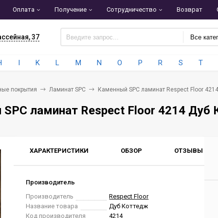
Оплата
Получение
Сотрудничество
Возврат
ассейная, 37
Все кате
H
I
K
L
M
N
O
P
R
S
T
ные покрытия
Ламинат SPC
Каменный SPC ламинат Respect Floor 421
SPC ламинат Respect Floor 4214 Дуб
ХАРАКТЕРИСТИКИ
ОБЗОР
ОТЗЫВЫ
0
Производитель
Производитель
Respect Floor
Название товара
Дуб Коттедж
Код производителя
4214