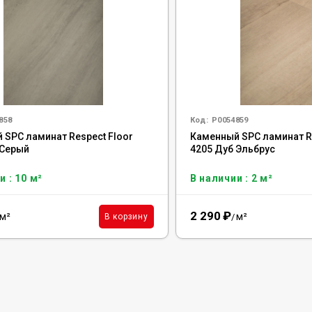
858
Код:
Р0054859
 SPC ламинат Respect Floor
Каменный SPC ламинат Re
 Серый
4205 Дуб Эльбрус
и : 10 м²
В наличии : 2 м²
2 290
₽
м²
м²
В корзину
/