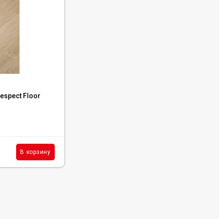
Код:
Р0054860
spect Floor
Каменный SPC ламинат Respect Floor
4206 Дуб Имперский
В наличии : 17 м²
2 290
₽
м²
В корзину
В корзину
/