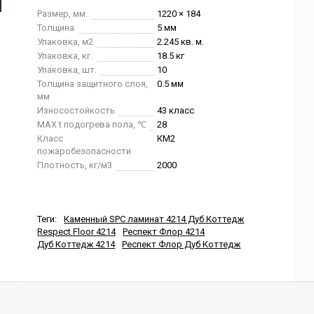
Размер, мм.
1220 × 184
Толщина
5 мм
Упаковка, м2
2.245 кв. м.
Упаковка, кг.
18.5 кг
Упаковка, шт.
10
Толщина защитного слоя,
0.5 мм
мм
Износостойкость
43 класс
MAX t подогрева пола, ℃
28
Класс
КМ2
пожаробезопасности
Плотность, кг/м3
2000
Теги:
Каменный SPC ламинат 4214 Дуб Коттедж
Respect Floor 4214
Респект Флор 4214
Дуб Коттедж 4214
Респект Флор Дуб Коттедж