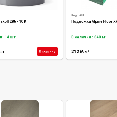
Код:
AFL
koll 286 - 10 Кг
Подложка Alpine Floor X
и: 14 шт.
В наличии : 840 м²
212
₽
шт.
м²
В корзину
/