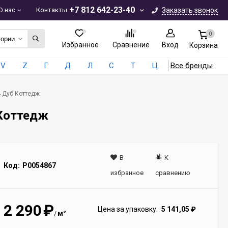
+7 812 642-23-40
О нас
Контакты
Заказать звонок
0
гории
Избранное
Сравнение
Вход
Корзина
V
Z
Г
Д
Л
С
Т
Ц
Все бренды
4 Дуб Коттедж
 Коттедж
В
К
Код:
Р0054867
избранное
сравнению
2 290
₽
Цена за упаковку:
5 141,05
₽
м²
/