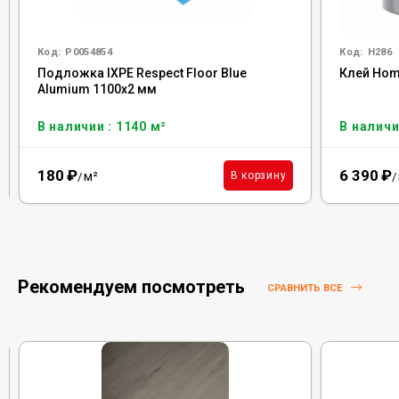
Код:
Р0054854
Код:
H286
Подложка IXPE Respect Floor Blue
Клей Homa
Alumium 1100х2 мм
В наличии : 1140 м²
В наличи
180
₽
6 390
₽
м²
В корзину
/
/
Рекомендуем посмотреть
СРАВНИТЬ ВСЕ