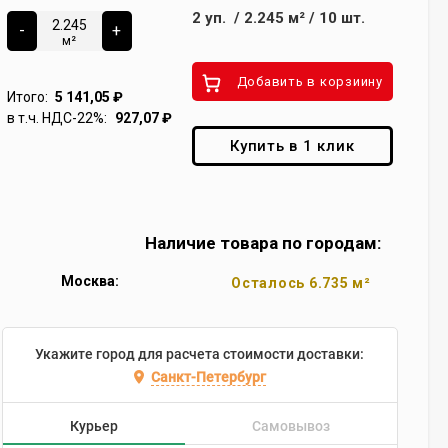
2
уп.
/
2.245
м²
/
10
шт.
-
+
м²
Добавить в корзиину
Итого:
5 141,05
₽
в т.ч. НДС-22%:
927,07
₽
Купить в 1 клик
Наличие товара по городам:
Москва:
Осталось 6.735 м²
Укажите город для расчета стоимости доставки:
Санкт-Петербург
Курьер
Самовывоз