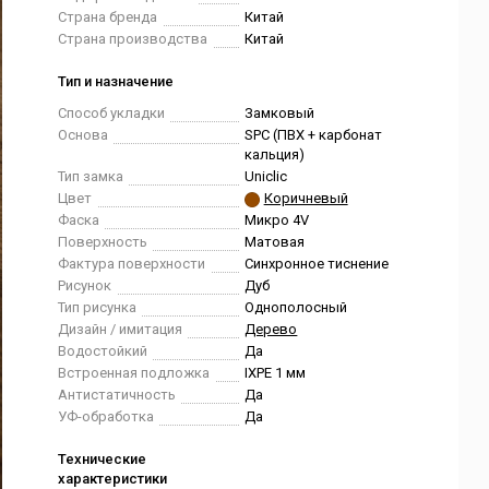
Страна бренда
Китай
Страна производства
Китай
Тип и назначение
Способ укладки
Замковый
Основа
SPC (ПВХ + карбонат
кальция)
Тип замка
Uniclic
Цвет
Коричневый
Фаска
Микро 4V
Поверхность
Матовая
Фактура поверхности
Синхронное тиснение
Рисунок
Дуб
Тип рисунка
Однополосный
Дизайн / имитация
Дерево
Водостойкий
Да
Встроенная подложка
IXPE 1 мм
Антистатичность
Да
УФ-обработка
Да
Технические
характеристики