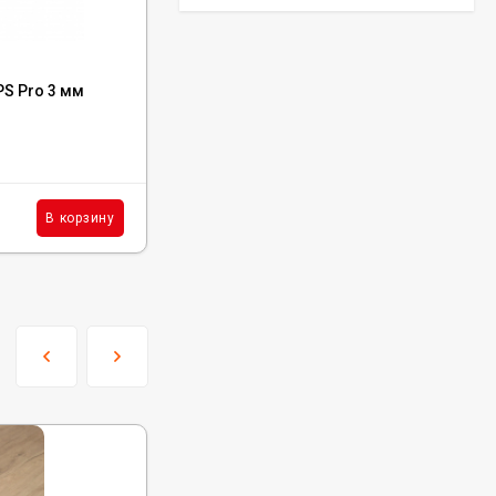
Код:
OP03
PS Pro 3 мм
Подложка Alpine Floor Orange Premium
Pro IXPE 1.5 мм
В наличии : 26980 м²
312
₽
м²
В корзину
В корзину
/