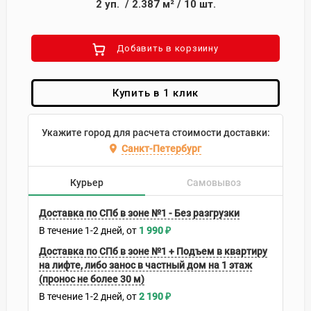
2
уп.
/
2.387
м²
/
10
шт.
Добавить в корзиину
Купить в 1 клик
Укажите город для расчета стоимости доставки:
Санкт-Петербург
Курьер
Самовывоз
Доставка по СПб в зоне №1 - Без разгрузки
В течение
1-2
дней
1 990
₽
Доставка по СПб в зоне №1 + Подъем в квартиру
на лифте, либо занос в частный дом на 1 этаж
(пронос не более 30 м)
В течение
1-2
дней
2 190
₽