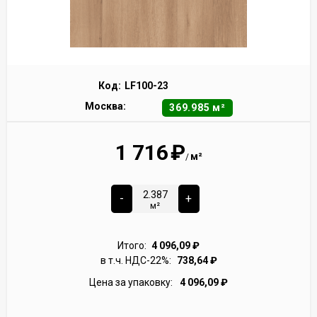
Код:
LF100-23
Москва:
369.985 м²
1 716
₽
м²
/
-
+
м²
Итого:
4 096,09
₽
в т.ч. НДС-22%:
738,64
₽
Цена за упаковку:
4 096,09
₽