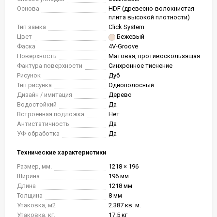
Основа
HDF (древесно-волокнистая
плита высокой плотности)
Тип замка
Click System
Цвет
Бежевый
Фаска
4V-Groove
Поверхность
Матовая, противоскользящая
Фактура поверхности
Синхронное тиснение
Рисунок
Дуб
Тип рисунка
Однополосный
Дизайн / имитация
Дерево
Водостойкий
Да
Встроенная подложка
Нет
Антистатичность
Да
УФ-обработка
Да
Технические характеристики
Размер, мм.
1218 × 196
Ширина
196 мм
Длина
1218 мм
Толщина
8 мм
Упаковка, м2
2.387 кв. м.
Упаковка, кг.
17.5 кг