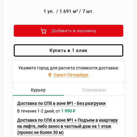
1
уп.
/
1.691
м²
/
7
шт.
Добавить в корзиину
Купить в 1 клик
Укажите город для расчета стоимости доставки:
Санкт-Петербург
Курьер
Самовывоз
Доставка по СПб в зоне №1 - Без разгрузки
В течение
1-2
дней
1 990
₽
Доставка по СПб в зоне №1 + Подъем в квартиру
на лифте, либо занос в частный дом на 1 этаж
(пронос не более 30 м)