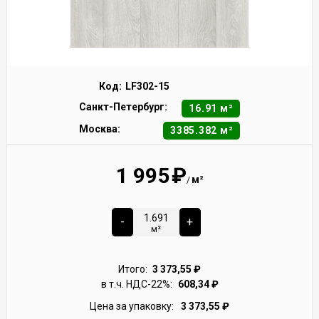
Код:
LF302-15
Санкт-Петербург:
16.91 м²
Москва:
3385.382 м²
1 995
₽
м²
/
-
+
м²
Итого:
3 373,55
₽
в т.ч. НДС-22%:
608,34
₽
Цена за упаковку:
3 373,55
₽