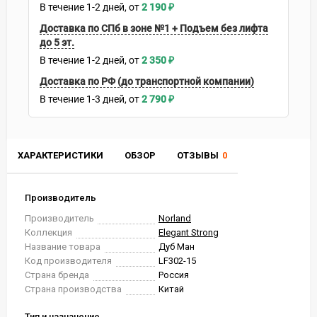
В течение
1-2
дней
2 190
₽
Доставка по СПб в зоне №1 + Подъем без лифта
до 5 эт.
В течение
1-2
дней
2 350
₽
Доставка по РФ (до транспортной компании)
В течение
1-3
дней
2 790
₽
ХАРАКТЕРИСТИКИ
ОБЗОР
ОТЗЫВЫ
0
Производитель
Производитель
Norland
Коллекция
Elegant Strong
Название товара
Дуб Ман
Код производителя
LF302-15
Страна бренда
Россия
Страна производства
Китай
Тип и назначение