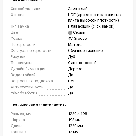
Способ укладки
Замковый
Основа
HDF (древесно-волокнистая
плита высокой плотности)
Тип замка
Плавающий (click замок)
Цвет
Серый
Фаска
4V-Groove
Поверхность
Матовая
Фактура поверхности
Обычное тиснение
Рисунок
Дуб
Тип рисунка
Однополосный
Дизайн / имитация
Дерево
Водостойкий
Да
Встроенная подложка
Нет
Антистатичность
Да
УФ-обработка
Да
Технические характеристики
Размер, мм.
1220 × 198
Ширина
198 мм
Длина
1220 мм
Толщина
12 мм