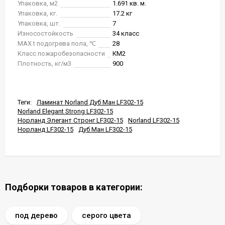
Упаковка, м2
1.691 кв. м.
Упаковка, кг.
17.2 кг
Упаковка, шт.
7
Износостойкость
34 класс
MAX t подогрева пола, ℃
28
Класс пожаробезопасности
КМ2
Плотность, кг/м3
900
Теги:
Ламинат Norland Дуб Ман LF302-15
Norland Elegant Strong LF302-15
Норланд Элегант Стронг LF302-15
Norland LF302-15
Норланд LF302-15
Дуб Ман LF302-15
Подборки товаров в категории:
под дерево
серого цвета