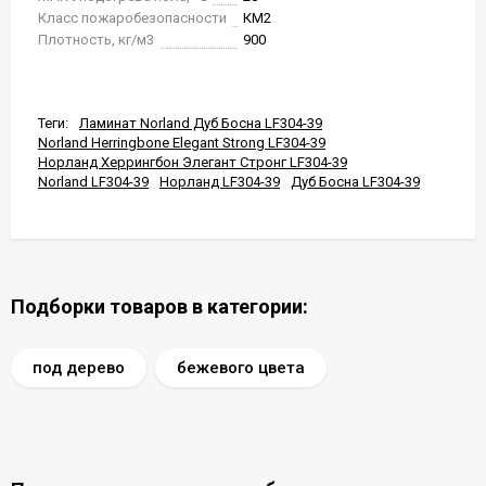
Класс пожаробезопасности
КМ2
Плотность, кг/м3
900
Теги:
Ламинат Norland Дуб Босна LF304-39
Norland Herringbone Elegant Strong LF304-39
Норланд Херрингбон Элегант Стронг LF304-39
Norland LF304-39
Норланд LF304-39
Дуб Босна LF304-39
Подборки товаров в категории:
под дерево
бежевого цвета