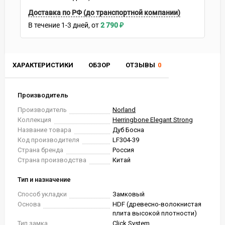
Доставка по РФ (до транспортной компании)
В течение
1-3
дней
2 790
₽
ХАРАКТЕРИСТИКИ
ОБЗОР
ОТЗЫВЫ
0
Производитель
Производитель
Norland
Коллекция
Herringbone Elegant Strong
Название товара
Дуб Босна
Код производителя
LF304-39
Страна бренда
Россия
Страна производства
Китай
Тип и назначение
Способ укладки
Замковый
Основа
HDF (древесно-волокнистая
плита высокой плотности)
Тип замка
Click System