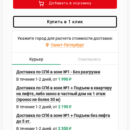
Добавить в корзиину
Купить в 1 клик
Укажите город для расчета стоимости доставки:
Санкт-Петербург
Курьер
Самовывоз
Доставка по СПб в зоне №1 - Без разгрузки
В течение
1-2
дней
1 990
₽
Доставка по СПб в зоне №1 + Подъем в квартиру
на лифте, либо занос в частный дом на 1 этаж
(пронос не более 30 м)
В течение
1-2
дней
2 190
₽
Доставка по СПб в зоне №1 + Подъем без лифта
до 5 эт.
В течение
1-2
дней
2 350
₽