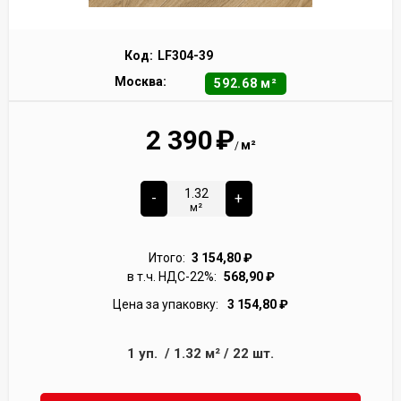
Код:
LF304-39
Москва:
592.68 м²
2 390
₽
м²
/
-
+
м²
Итого:
3 154,80
₽
в т.ч. НДС-22%:
568,90
₽
Цена за упаковку:
3 154,80
₽
1
уп.
/
1.32
м²
/
22
шт.