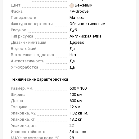
Цвет
Бежевый
Фаска
4V-Groove
Поверхность
Матовая
Фактура поверхности
Обычное тиснение
Рисунок
Дуб
Тип рисунка
Английская ёлка
Дизайн / имитация
Дерево
Водостойкий
Да
Встроенная подложка
Нет
Антистатичность
Да
УФ-обработка
Да
Технические характеристики
Размер, мм.
600 × 100
Ширина
100 мм
Длина
600 мм
Толщина
12 мм
Упаковка, м2
1.32 кв. м.
Упаковка, кг.
13.2 кг
Упаковка, шт.
22
Износостойкость
34 класс
MAX t подогрева пола, ℃
28