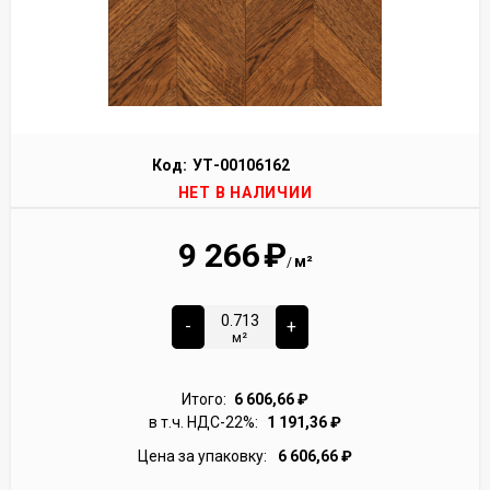
Код:
УТ-00106162
НЕТ В НАЛИЧИИ
9 266
₽
м²
/
-
+
м²
Итого:
6 606,66
₽
в т.ч. НДС-22%:
1 191,36
₽
Цена за упаковку:
6 606,66
₽