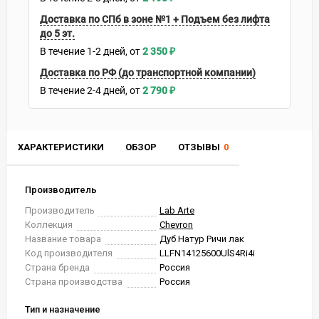
Доставка по СПб в зоне №1 + Подъем без лифта
до 5 эт.
В течение
1-2
дней
2 350
₽
Доставка по РФ (до транспортной компании)
В течение
2-4
дней
2 790
₽
ХАРАКТЕРИСТИКИ
ОБЗОР
ОТЗЫВЫ
0
Производитель
Производитель
Lab Arte
Коллекция
Chevron
Название товара
Дуб Натур Ричи лак
Код производителя
LLFN14125600UlS4Ri4i
Страна бренда
Россия
Страна производства
Россия
Тип и назначение