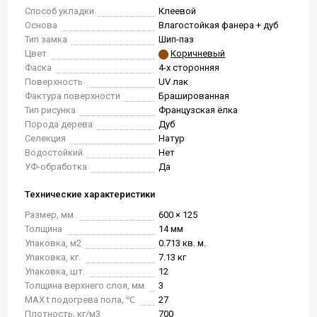
Способ укладки
Клеевой
Основа
Влагостойкая фанера + дуб
Тип замка
Шип-паз
Цвет
Коричневый
Фаска
4-х сторонняя
Поверхность
UV лак
Фактура поверхности
Брашированная
Тип рисунка
Французская ёлка
Порода дерева
Дуб
Селекция
Натур
Водостойкий
Нет
УФ-обработка
Да
Технические характеристики
Размер, мм.
600 × 125
Толщина
14 мм
Упаковка, м2
0.713 кв. м.
Упаковка, кг.
7.13 кг
Упаковка, шт.
12
Толщина верхнего слоя, мм.
3
MAX t подогрева пола, ℃
27
Плотность, кг/м3
700