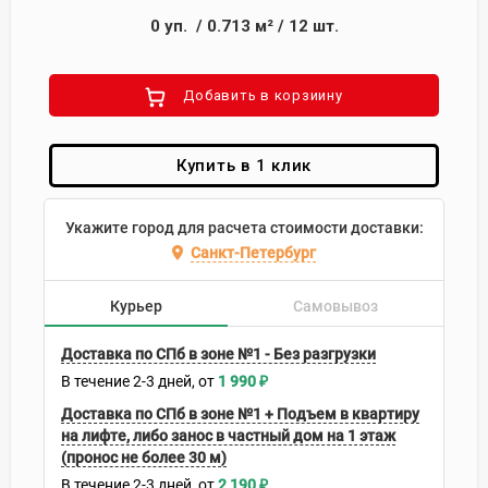
0
уп.
/
0.713
м²
/
12
шт.
Добавить в корзиину
Купить в 1 клик
Укажите город для расчета стоимости доставки:
Санкт-Петербург
Курьер
Самовывоз
Доставка по СПб в зоне №1 - Без разгрузки
В течение
2-3
дней
1 990
₽
Доставка по СПб в зоне №1 + Подъем в квартиру
на лифте, либо занос в частный дом на 1 этаж
(пронос не более 30 м)
В течение
2-3
дней
2 190
₽