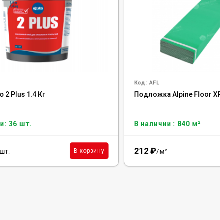
Код:
AFL
 2 Plus 1.4 Кг
Подложка Alpine Floor X
и: 36 шт.
В наличии : 840 м²
212
₽
шт.
м²
В корзину
/