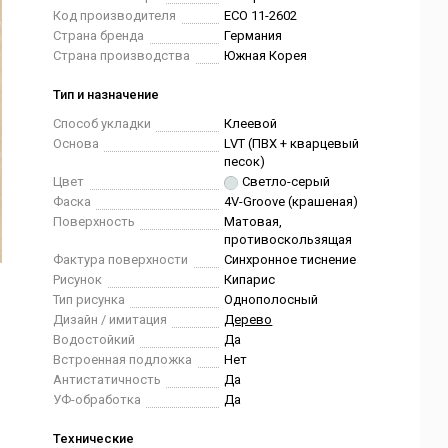
Код производителя
ECO 11-2602
Страна бренда
Германия
Страна производства
Южная Корея
Тип и назначение
Способ укладки
Клеевой
Основа
LVT (ПВХ + кварцевый
песок)
Цвет
Светло-серый
Фаска
4V-Groove (крашеная)
Поверхность
Матовая,
противоскользящая
Фактура поверхности
Синхронное тиснение
Рисунок
Кипарис
Тип рисунка
Однополосный
Дизайн / имитация
Дерево
Водостойкий
Да
Встроенная подложка
Нет
Антистатичность
Да
УФ-обработка
Да
Технические