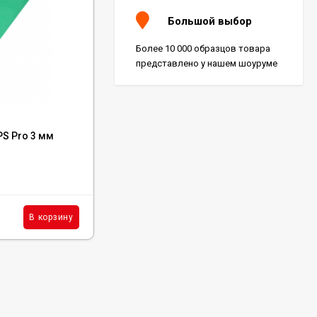
Большой выбор
Более 10 000 образцов товара
представлено у нашем шоуруме
Код:
OP03
PS Pro 3 мм
Подложка Alpine Floor Orange Premium
Pro IXPE 1.5 мм
В наличии : 26980 м²
312
₽
м²
В корзину
В корзину
/