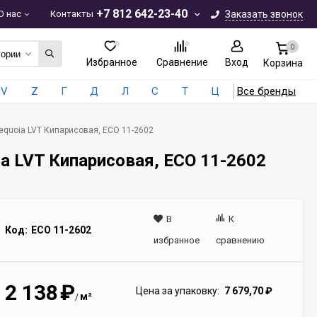
+7 812 642-23-40
О нас
Контакты
Заказать звонок
0
гории
Избранное
Сравнение
Вход
Корзина
V
Z
Г
Д
Л
С
Т
Ц
Все бренды
Sequoia LVT Кипарисовая, ECO 11-2602
ia LVT Кипарисовая, ECO 11-2602
В
К
Код:
ECO 11-2602
избранное
сравнению
2 138
₽
Цена за упаковку:
7 679,70
₽
м²
/