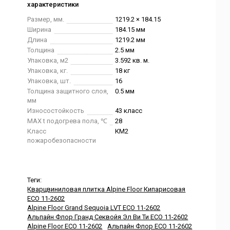
характеристики
Размер, мм.
1219.2 × 184.15
Ширина
184.15 мм
Длина
1219.2 мм
Толщина
2.5 мм
Упаковка, м2
3.592 кв. м.
Упаковка, кг.
18 кг
Упаковка, шт.
16
Толщина защитного слоя,
0.5 мм
мм
Износостойкость
43 класс
MAX t подогрева пола, ℃
28
Класс
КМ2
пожаробезопасности
Теги:
Кварцвиниловая плитка Alpine Floor Кипарисовая
ECO 11-2602
Alpine Floor Grand Sequoia LVT ECO 11-2602
Альпайн Флор Гранд Секвойя Эл Ви Ти ECO 11-2602
Alpine Floor ECO 11-2602
Альпайн Флор ECO 11-2602