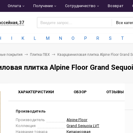
Оплата
Получение
Сотрудничество
Возврат
ассейная, 37
Все кате
H
I
K
L
M
N
O
P
R
S
T
ные покрытия
Плитка ПВХ
Кварцвиниловая плитка Alpine Floor Grand 
ловая плитка Alpine Floor Grand Sequo
ХАРАКТЕРИСТИКИ
ОБЗОР
ОТЗЫВЫ
0
Производитель
Производитель
Alpine Floor
Коллекция
Grand Sequoia LVT
Название товара
Кипарисовая