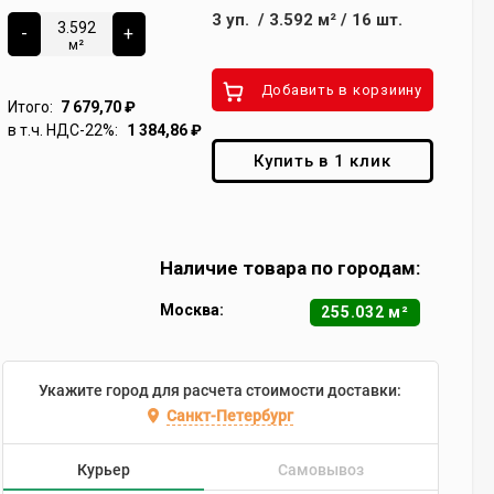
3
уп.
/
3.592
м²
/
16
шт.
-
+
м²
Добавить в корзиину
Итого:
7 679,70
₽
в т.ч. НДС-22%:
1 384,86
₽
Купить в 1 клик
Наличие товара по городам:
Москва:
255.032 м²
Укажите город для расчета стоимости доставки:
Санкт-Петербург
Курьер
Самовывоз