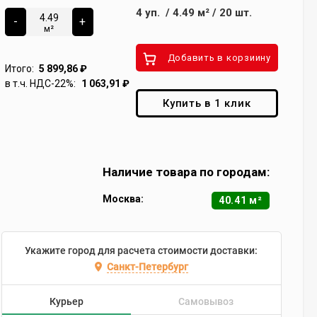
4
уп.
/
4.49
м²
/
20
шт.
-
+
м²
Добавить в корзиину
Итого:
5 899,86
₽
в т.ч. НДС-22%:
1 063,91
₽
Купить в 1 клик
Наличие товара по городам:
Москва:
40.41 м²
Укажите город для расчета стоимости доставки:
Санкт-Петербург
Курьер
Самовывоз