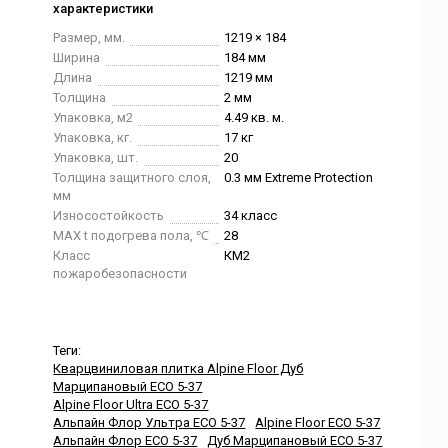
характеристики
Размер, мм.
1219 × 184
Ширина
184 мм
Длина
1219 мм
Толщина
2 мм
Упаковка, м2
4.49 кв. м.
Упаковка, кг.
17 кг
Упаковка, шт.
20
Толщина защитного слоя,
0.3 мм Extreme Protection
мм
Износостойкость
34 класс
MAX t подогрева пола, ℃
28
Класс
КМ2
пожаробезопасности
Теги:
Кварцвиниловая плитка Alpine Floor Дуб
Марципановый ЕСО 5-37
Alpine Floor Ultra ЕСО 5-37
Альпайн Флор Ультра ЕСО 5-37
Alpine Floor ЕСО 5-37
Альпайн Флор ЕСО 5-37
Дуб Марципановый ЕСО 5-37