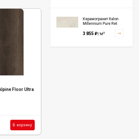
Керамогранит Italon
Millennium Pure Ret
60x120, 610010001456
3 855
₽
м²
/
Керамогранит Italon
Continuum Polar Ret
60x60, 610010002672
3 001
₽
м²
/
Код:
ECO 5-44
pine Floor Ultra
Кварцвиниловая плитка Alpine Floor Ultra
Дуб Дриада, ЕСО 5-44
Керамогранит Italon
Continuum Petrol Ret
60x60, 610010002676
В наличии : 44444 м²
3 226
₽
м²
/
1 314
₽
м²
В корзину
В корзину
/
Керамогранит Italon