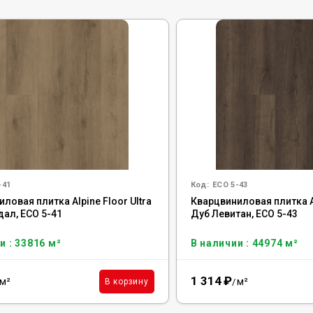
-41
Код:
ECO 5-43
ловая плитка Alpine Floor Ultra
Кварцвиниловая плитка Al
дал, ЕСО 5-41
Дуб Левитан, ЕСО 5-43
и : 33816 м²
В наличии : 44974 м²
1 314
₽
м²
м²
В корзину
/