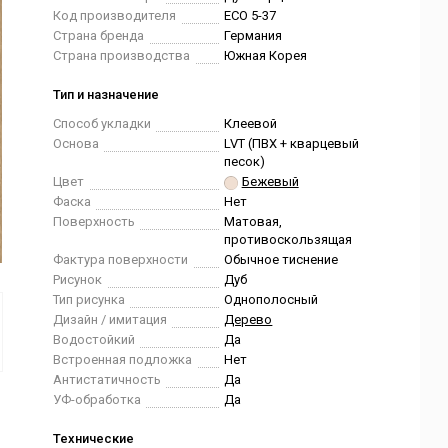
Код производителя
ЕСО 5-37
Страна бренда
Германия
Страна производства
Южная Корея
Тип и назначение
Способ укладки
Клеевой
Основа
LVT (ПВХ + кварцевый
песок)
Цвет
Бежевый
Фаска
Нет
Поверхность
Матовая,
противоскользящая
Фактура поверхности
Обычное тиснение
Рисунок
Дуб
Тип рисунка
Однополосный
Дизайн / имитация
Дерево
Водостойкий
Да
Встроенная подложка
Нет
Антистатичность
Да
УФ-обработка
Да
Технические