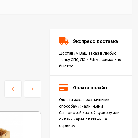
Экспресс доставка
Доставим Ваш заказ в любую
точку СПб, ЛО и РФ максимально
быстро!
Оплата онлайн
Оплата заказ различными
Керамогранит Italon
способами: наличными,
Charme Extra Silver Ret
60x120, 610010001196
банковской картой курьеру или
4 046
₽
м²
/
онлайн через платежные
сервисы