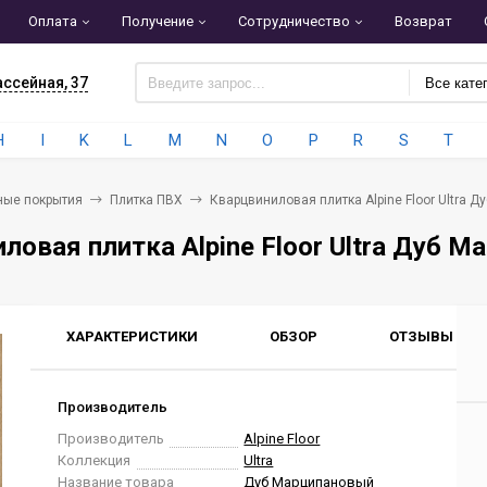
Оплата
Получение
Сотрудничество
Возврат
ассейная, 37
Все кате
H
I
K
L
M
N
O
P
R
S
T
ные покрытия
Плитка ПВХ
Кварцвиниловая плитка Alpine Floor Ultra 
ловая плитка Alpine Floor Ultra Дуб М
ХАРАКТЕРИСТИКИ
ОБЗОР
ОТЗЫВЫ
0
Производитель
Производитель
Alpine Floor
Коллекция
Ultra
Название товара
Дуб Марципановый