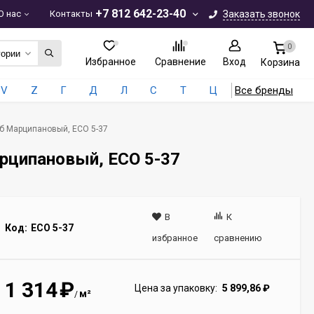
+7 812 642-23-40
О нас
Контакты
Заказать звонок
0
гории
Избранное
Сравнение
Вход
Корзина
V
Z
Г
Д
Л
С
Т
Ц
Все бренды
Дуб Марципановый, ЕСО 5-37
арципановый, ЕСО 5-37
В
К
Код:
ECO 5-37
избранное
сравнению
1 314
₽
Цена за упаковку:
5 899,86
₽
м²
/