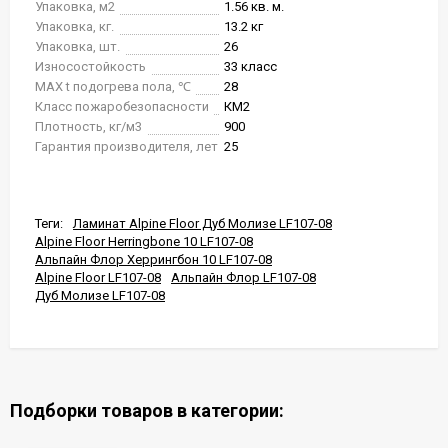
Упаковка, м2
1.56 кв. м.
Упаковка, кг.
13.2 кг
Упаковка, шт.
26
Износостойкость
33 класс
MAX t подогрева пола, ℃
28
Класс пожаробезопасности
КМ2
Плотность, кг/м3
900
Гарантия производителя, лет
25
Теги:
Ламинат Alpine Floor Дуб Молизе LF107-08
Alpine Floor Herringbone 10 LF107-08
Альпайн Флор Херрингбон 10 LF107-08
Alpine Floor LF107-08
Альпайн Флор LF107-08
Дуб Молизе LF107-08
Подборки товаров в категории: