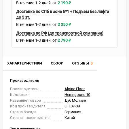
В течение
1-2
дней
2 190
₽
Доставка по СПб в зоне №1 + Подъем без лифта
до 5 эт.
В течение
1-2
дней
2 350
₽
Доставка по РФ (до транспортной компании)
В течение
1-3
дней
2 790
₽
ХАРАКТЕРИСТИКИ
ОБЗОР
ОТЗЫВЫ
0
Производитель
Производитель
Alpine Floor
Коллекция
Herringbone 10
Название товара
Дуб Молизе
Код производителя
LF107-08
Страна бренда
Германия
Страна производства
Китай
Тип и назначение