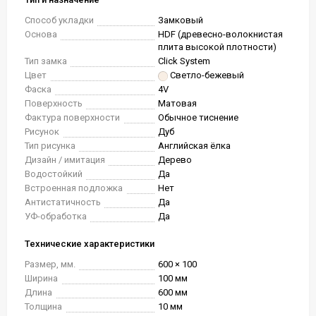
Способ укладки
Замковый
Основа
HDF (древесно-волокнистая
плита высокой плотности)
Тип замка
Click System
Цвет
Светло-бежевый
Фаска
4V
Поверхность
Матовая
Фактура поверхности
Обычное тиснение
Рисунок
Дуб
Тип рисунка
Английская ёлка
Дизайн / имитация
Дерево
Водостойкий
Да
Встроенная подложка
Нет
Антистатичность
Да
УФ-обработка
Да
Технические характеристики
Размер, мм.
600 × 100
Ширина
100 мм
Длина
600 мм
Толщина
10 мм