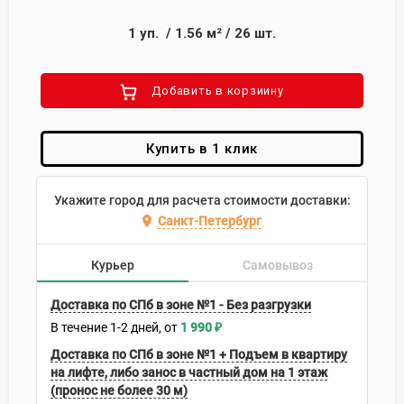
1
уп.
/
1.56
м²
/
26
шт.
Добавить в корзиину
Купить в 1 клик
Укажите город для расчета стоимости доставки:
Санкт-Петербург
Курьер
Самовывоз
Доставка по СПб в зоне №1 - Без разгрузки
В течение
1-2
дней
1 990
₽
Доставка по СПб в зоне №1 + Подъем в квартиру
на лифте, либо занос в частный дом на 1 этаж
(пронос не более 30 м)