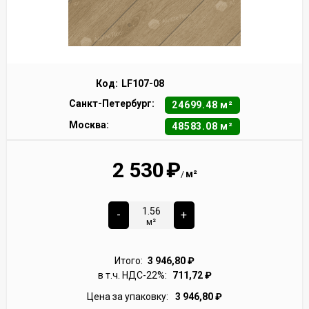
Код:
LF107-08
Санкт-Петербург:
24699.48 м²
Москва:
48583.08 м²
2 530
₽
м²
/
-
+
м²
Итого:
3 946,80
₽
в т.ч. НДС-22%:
711,72
₽
Цена за упаковку:
3 946,80
₽